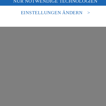
NUR NOTWENDIGE TECHNOLOGIEN
deine Daten in den USA verarbeitet werden. Der EuGH sieht die USA als 
besondere Inhalte zu den Bereichen:
 europäischen Standards nicht angemessenen Datenschutzniveau an. Es b
es Zugriffs durch US-amerikanische Behörden.
EINSTELLUNGEN ÄNDERN
nen zum Herausgeber der Seite findest du im
Impressum