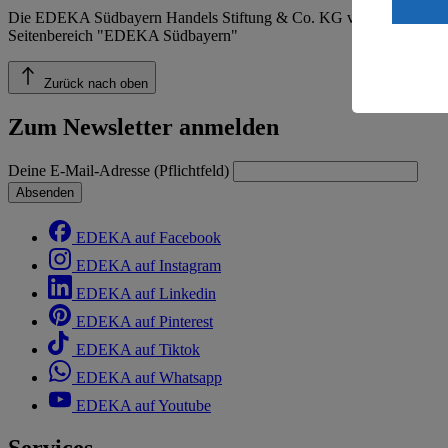
ein, dass 
Die EDEKA Südbayern Handels Stiftung & Co. KG veröffentlicht ins
einem nach
Seitenbereich "EDEKA Südbayern"
Risiko ein
Informatio
Zurück nach oben
Zum Newsletter anmelden
Deine E-Mail-Adresse (Pflichtfeld)
Absenden
EDEKA auf Facebook
EDEKA auf Instagram
EDEKA auf Linkedin
EDEKA auf Pinterest
EDEKA auf Tiktok
EDEKA auf Whatsapp
EDEKA auf Youtube
Services