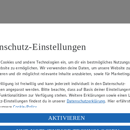
nschutz-Einstellungen
15
fter), Claus Hollinger (Vorstandsmitglied, Sprecher), Dr. Dirk Eßman
 Cookies und andere Technologien ein, um dir ein bestmögliches Nutzungs
bsite zu ermöglichen. Wir verwenden deine Daten, um unsere Website z
ieren und dir möglichst relevante Inhalte anzubieten, sowie für Marketin
eber gewährt Ihnen jedoch das Recht, den auf dieser Website bereitgest
lligung ist freiwillig und kann jederzeit individuell in den Datenschutz-
icherung und Vervielfältigung von Bildmaterial oder Grafiken aus dieser 
gen angepasst werden. Bitte beachte, dass auf Basis deiner Einstellungen
Funktionalitäten zur Verfügung stehen. Weitere Erklärungen sowie einen L
Angebotsinformationen verantwortlich. Firma und Anschriften unserer Mär
z-Einstellungen findest du in unserer
Datenschutzerklärung
. Hier erfährs
 unsere
Cookie-Policy
.
ung deiner personenbezogenen Daten in den USA durch Facebook und Yo
AKTIVIEREN
uf hin, dass wir nicht an einem Streitbeilegungsverfahren vor einer V
f „Aktivieren“ klickst, willigst du im Sinne des Art. 49 Abs. 1 Satz 1 lit