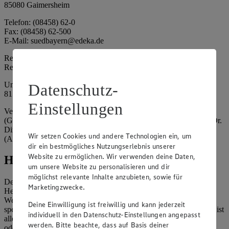
85080 Gaimersheim
Telefon: (08458) 62-0
Fax: (08458) 62-500
E-Mail: suedbayern@edeka.de
Registergericht: Amtsgericht Ingolstadt
Registernummer: HRA 3325
Umsatzsteuer-Identifikationsnummer gem. § 27a UStG: DE
Datenschutz-
815764015
Einstellungen
Vertretungsberechtigte: EDEKA Südbayern Handelsstiftung
(Gesellschafter), Claus Hollinger (Vorstandsmitglied, Sprecher), Dr.
Dirk Eßmann (Vorstandsmitglied), Leo Schwaiberger
Wir setzen Cookies und andere Technologien ein, um
(Aufsichtsratsvorsitzender)
dir ein bestmögliches Nutzungserlebnis unserer
Website zu ermöglichen. Wir verwenden deine Daten,
Hinweise
um unsere Website zu personalisieren und dir
möglichst relevante Inhalte anzubieten, sowie für
Der Inhalt dieser Website ist urheberrechtlich geschützt. Der
Marketingzwecke.
Herausgeber gewährt Ihnen jedoch das Recht, den auf dieser
Website bereitgestellten Text ganz oder ausschnittsweise zu
Deine Einwilligung ist freiwillig und kann jederzeit
speichern und zu vervielfältigen. Aus Gründen des Urheberrechts ist
individuell in den Datenschutz-Einstellungen angepasst
allerdings die Speicherung und Vervielfältigung von Bildmaterial
werden. Bitte beachte, dass auf Basis deiner
oder Grafiken aus dieser Website nicht gestattet.