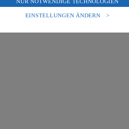
NUR NOTWENDIGE TECHNOLOGIEN
deine Daten in den USA verarbeitet werden. Der EuGH sieht die USA als 
besondere Inhalte zu den Bereichen:
 europäischen Standards nicht angemessenen Datenschutzniveau an. Es b
es Zugriffs durch US-amerikanische Behörden.
EINSTELLUNGEN ÄNDERN
nen zum Herausgeber der Seite findest du im
Impressum