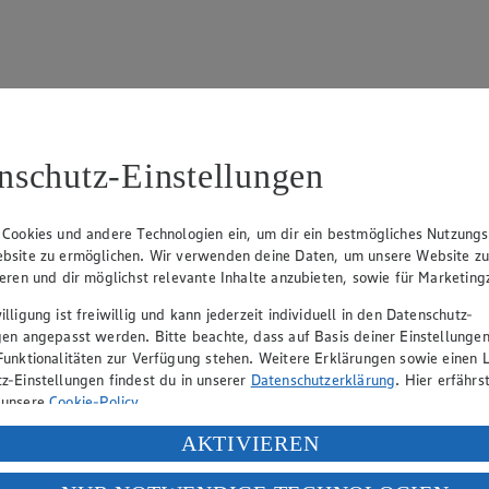
nschutz-Einstellungen
15
fter), Claus Hollinger (Vorstandsmitglied, Sprecher), Dr. Dirk Eßman
 Cookies und andere Technologien ein, um dir ein bestmögliches Nutzungs
bsite zu ermöglichen. Wir verwenden deine Daten, um unsere Website z
ieren und dir möglichst relevante Inhalte anzubieten, sowie für Marketin
eber gewährt Ihnen jedoch das Recht, den auf dieser Website bereitgest
lligung ist freiwillig und kann jederzeit individuell in den Datenschutz-
icherung und Vervielfältigung von Bildmaterial oder Grafiken aus dieser 
gen angepasst werden. Bitte beachte, dass auf Basis deiner Einstellungen
Funktionalitäten zur Verfügung stehen. Weitere Erklärungen sowie einen L
Angebotsinformationen verantwortlich. Firma und Anschriften unserer Mär
z-Einstellungen findest du in unserer
Datenschutzerklärung
. Hier erfährs
 unsere
Cookie-Policy
.
ung deiner personenbezogenen Daten in den USA durch Facebook und Yo
AKTIVIEREN
uf hin, dass wir nicht an einem Streitbeilegungsverfahren vor einer V
f „Aktivieren“ klickst, willigst du im Sinne des Art. 49 Abs. 1 Satz 1 lit