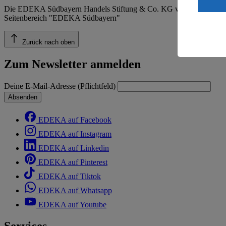
ein, dass 
Die EDEKA Südbayern Handels Stiftung & Co. KG veröffentlicht ins
einem nach
Seitenbereich "EDEKA Südbayern"
Risiko ein
Informatio
Zurück nach oben
Zum Newsletter anmelden
Deine E-Mail-Adresse (Pflichtfeld)
Absenden
EDEKA auf Facebook
EDEKA auf Instagram
EDEKA auf Linkedin
EDEKA auf Pinterest
EDEKA auf Tiktok
EDEKA auf Whatsapp
EDEKA auf Youtube
Services