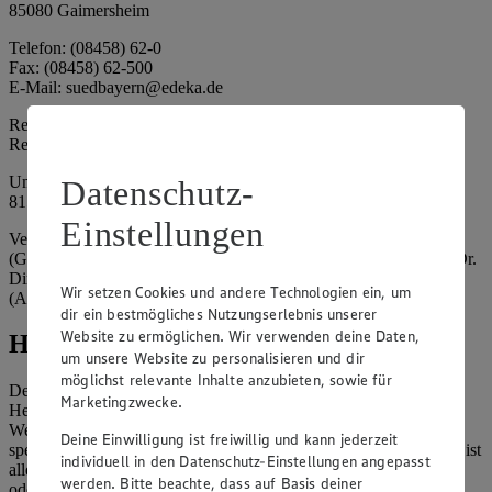
85080 Gaimersheim
Telefon: (08458) 62-0
Fax: (08458) 62-500
E-Mail: suedbayern@edeka.de
Registergericht: Amtsgericht Ingolstadt
Registernummer: HRA 3325
Umsatzsteuer-Identifikationsnummer gem. § 27a UStG: DE
Datenschutz-
815764015
Einstellungen
Vertretungsberechtigte: EDEKA Südbayern Handelsstiftung
(Gesellschafter), Claus Hollinger (Vorstandsmitglied, Sprecher), Dr.
Dirk Eßmann (Vorstandsmitglied), Leo Schwaiberger
Wir setzen Cookies und andere Technologien ein, um
(Aufsichtsratsvorsitzender)
dir ein bestmögliches Nutzungserlebnis unserer
Website zu ermöglichen. Wir verwenden deine Daten,
Hinweise
um unsere Website zu personalisieren und dir
möglichst relevante Inhalte anzubieten, sowie für
Der Inhalt dieser Website ist urheberrechtlich geschützt. Der
Marketingzwecke.
Herausgeber gewährt Ihnen jedoch das Recht, den auf dieser
Website bereitgestellten Text ganz oder ausschnittsweise zu
Deine Einwilligung ist freiwillig und kann jederzeit
speichern und zu vervielfältigen. Aus Gründen des Urheberrechts ist
individuell in den Datenschutz-Einstellungen angepasst
allerdings die Speicherung und Vervielfältigung von Bildmaterial
werden. Bitte beachte, dass auf Basis deiner
oder Grafiken aus dieser Website nicht gestattet.