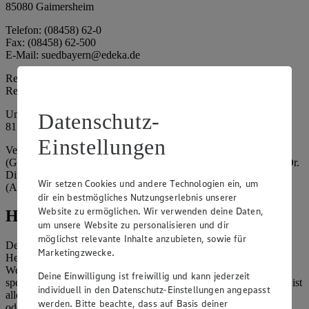
85080 Gaimersheim
Telefon: (08458) 62-0
Fax: (08458) 62-500
E-Mail: suedbayern@edeka.de
Registergericht: Amtsgericht Ingolstadt
Registernummer: HRA 3325
Umsatzsteuer-Identifikationsnummer gem. § 27a UStG: DE
Datenschutz-
815764015
Einstellungen
Vertretungsberechtigte: EDEKA Südbayern Handelsstiftung
(Gesellschafter), Claus Hollinger (Vorstandsmitglied, Sprecher), Dr.
Dirk Eßmann (Vorstandsmitglied), Leo Schwaiberger
Wir setzen Cookies und andere Technologien ein, um
(Aufsichtsratsvorsitzender)
dir ein bestmögliches Nutzungserlebnis unserer
Website zu ermöglichen. Wir verwenden deine Daten,
Hinweise
um unsere Website zu personalisieren und dir
möglichst relevante Inhalte anzubieten, sowie für
Der Inhalt dieser Website ist urheberrechtlich geschützt. Der
Marketingzwecke.
Herausgeber gewährt Ihnen jedoch das Recht, den auf dieser
Website bereitgestellten Text ganz oder ausschnittsweise zu
Deine Einwilligung ist freiwillig und kann jederzeit
speichern und zu vervielfältigen. Aus Gründen des Urheberrechts ist
individuell in den Datenschutz-Einstellungen angepasst
allerdings die Speicherung und Vervielfältigung von Bildmaterial
werden. Bitte beachte, dass auf Basis deiner
oder Grafiken aus dieser Website nicht gestattet.