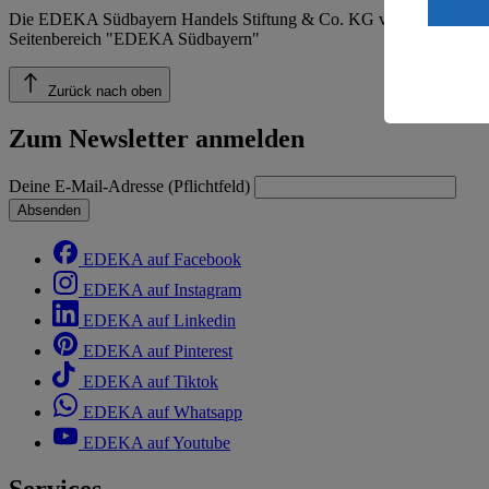
ein, dass 
Die EDEKA Südbayern Handels Stiftung & Co. KG veröffentlicht ins
einem nach
Seitenbereich "EDEKA Südbayern"
Risiko ein
Informatio
Zurück nach oben
Zum Newsletter anmelden
Deine E-Mail-Adresse (Pflichtfeld)
Absenden
EDEKA auf Facebook
EDEKA auf Instagram
EDEKA auf Linkedin
EDEKA auf Pinterest
EDEKA auf Tiktok
EDEKA auf Whatsapp
EDEKA auf Youtube
Services