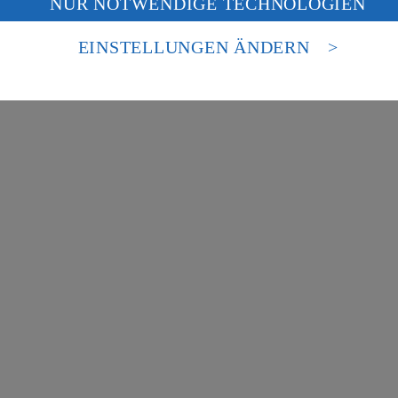
NUR NOTWENDIGE TECHNOLOGIEN
deine Daten in den USA verarbeitet werden. Der EuGH sieht die USA als 
besondere Inhalte zu den Bereichen:
 europäischen Standards nicht angemessenen Datenschutzniveau an. Es b
es Zugriffs durch US-amerikanische Behörden.
EINSTELLUNGEN ÄNDERN
nen zum Herausgeber der Seite findest du im
Impressum