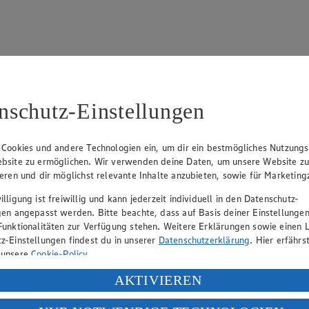
nschutz-Einstellungen
15
fter), Claus Hollinger (Vorstandsmitglied, Sprecher), Dr. Dirk Eßman
 Cookies und andere Technologien ein, um dir ein bestmögliches Nutzungs
bsite zu ermöglichen. Wir verwenden deine Daten, um unsere Website z
ieren und dir möglichst relevante Inhalte anzubieten, sowie für Marketin
eber gewährt Ihnen jedoch das Recht, den auf dieser Website bereitgest
lligung ist freiwillig und kann jederzeit individuell in den Datenschutz-
icherung und Vervielfältigung von Bildmaterial oder Grafiken aus dieser 
gen angepasst werden. Bitte beachte, dass auf Basis deiner Einstellungen
Funktionalitäten zur Verfügung stehen. Weitere Erklärungen sowie einen L
Angebotsinformationen verantwortlich. Firma und Anschriften unserer Mär
z-Einstellungen findest du in unserer
Datenschutzerklärung
. Hier erfährs
 unsere
Cookie-Policy
.
ung deiner personenbezogenen Daten in den USA durch Facebook und Yo
AKTIVIEREN
uf hin, dass wir nicht an einem Streitbeilegungsverfahren vor einer V
f „Aktivieren“ klickst, willigst du im Sinne des Art. 49 Abs. 1 Satz 1 lit