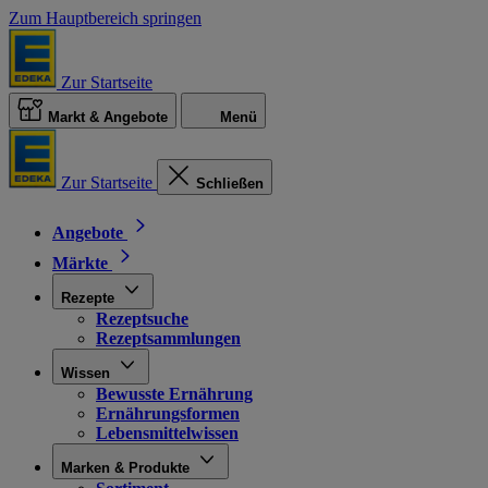
Zum Hauptbereich springen
Zur Startseite
Markt & Angebote
Menü
Zur Startseite
Schließen
Angebote
Märkte
Rezepte
Rezeptsuche
Rezeptsammlungen
Wissen
Bewusste Ernährung
Ernährungsformen
Lebensmittelwissen
Marken & Produkte