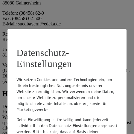
85080 Gaimersheim
Telefon: (08458) 62-0
Fax: (08458) 62-500
E-Mail: suedbayern@edeka.de
Registergericht: Amtsgericht Ingolstadt
Registernummer: HRA 3325
Umsatzsteuer-Identifikationsnummer gem. § 27a UStG: DE
Datenschutz-
815764015
Einstellungen
Vertretungsberechtigte: EDEKA Südbayern Handelsstiftung
(Gesellschafter), Claus Hollinger (Vorstandsmitglied, Sprecher), Dr.
Dirk Eßmann (Vorstandsmitglied), Leo Schwaiberger
Wir setzen Cookies und andere Technologien ein, um
(Aufsichtsratsvorsitzender)
dir ein bestmögliches Nutzungserlebnis unserer
Website zu ermöglichen. Wir verwenden deine Daten,
Hinweise
um unsere Website zu personalisieren und dir
möglichst relevante Inhalte anzubieten, sowie für
Der Inhalt dieser Website ist urheberrechtlich geschützt. Der
Marketingzwecke.
Herausgeber gewährt Ihnen jedoch das Recht, den auf dieser
Website bereitgestellten Text ganz oder ausschnittsweise zu
Deine Einwilligung ist freiwillig und kann jederzeit
speichern und zu vervielfältigen. Aus Gründen des Urheberrechts ist
individuell in den Datenschutz-Einstellungen angepasst
allerdings die Speicherung und Vervielfältigung von Bildmaterial
werden. Bitte beachte, dass auf Basis deiner
oder Grafiken aus dieser Website nicht gestattet.