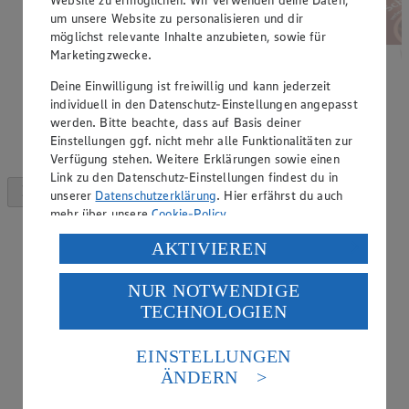
um unsere Website zu personalisieren und dir
möglichst relevante Inhalte anzubieten, sowie für
Marketingzwecke.
Deine Einwilligung ist freiwillig und kann jederzeit
individuell in den Datenschutz-Einstellungen angepasst
werden. Bitte beachte, dass auf Basis deiner
Einstellungen ggf. nicht mehr alle Funktionalitäten zur
Verfügung stehen. Weitere Erklärungen sowie einen
Link zu den Datenschutz-Einstellungen findest du in
unserer
Datenschutzerklärung
. Hier erfährst du auch
mehr über unsere
Cookie-Policy
.
Verarbeitung deiner personenbezogenen Daten in den
AKTIVIEREN
USA durch Facebook und YouTube:
NUR NOTWENDIGE
Wenn du auf „Aktivieren“ klickst, willigst du im Sinne
TECHNOLOGIEN
des Art. 49 Abs. 1 Satz 1 lit. a) DSGVO ein, dass deine
Daten in den USA verarbeitet werden. Der EuGH sieht
die USA als Land mit einem nach europäischen
EINSTELLUNGEN
Standards nicht angemessenen Datenschutzniveau an.
ÄNDERN
Es besteht das Risiko eines Zugriffs durch US-
amerikanische Behörden.