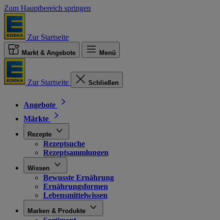
Zum Hauptbereich springen
Zur Startseite
Markt & Angebote
Menü
Zur Startseite
Schließen
Angebote
Märkte
Rezepte
Rezeptsuche
Rezeptsammlungen
Wissen
Bewusste Ernährung
Ernährungsformen
Lebensmittelwissen
Marken & Produkte