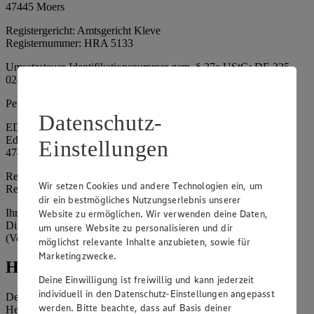
47445 Moers
Registergericht: Amtsgericht Kleve
Registernummer: HRA 5133
Umsatzsteuer-Identifikationsnummer gem. § 27a UStG: DE 335
024 695
Persönlich haftende Gesellschafterin:
Datenschutz-
EDEKA Nordwest Handelsstiftung e. K.
Edekaplatz 1
Einstellungen
47445 Moers
Registergericht: Amtsgericht Kleve
Wir setzen Cookies und andere Technologien ein, um
Registernummer: HRA 5132
dir ein bestmögliches Nutzungserlebnis unserer
Ihrerseits vertreten durch: Frank Breuer (Vorstandsvorsitzender),
Website zu ermöglichen. Wir verwenden deine Daten,
Dirk Neuhaus (Vorstandsvorsitzender), Peter Wagener
um unsere Website zu personalisieren und dir
(Vorstandsvorsitzender)
möglichst relevante Inhalte anzubieten, sowie für
Marketingzwecke.
Hinweise
Deine Einwilligung ist freiwillig und kann jederzeit
individuell in den Datenschutz-Einstellungen angepasst
Der Inhalt dieser Website ist urheberrechtlich geschützt. Der
werden. Bitte beachte, dass auf Basis deiner
Herausgeber gewährt Ihnen jedoch das Recht, den auf dieser