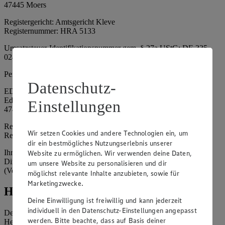
47445 Moers
Registergericht: Amtsgericht Kleve
Registernummer: HRA 5133
Umsatzsteuer-Identifikationsnummer gem. § 27a UStG: DE 335
024 695
Persönlich haftende Gesellschafterin:
Datenschutz-
EDEKA Nordwest Handelsstiftung e. K.
Edekaplatz 1
Einstellungen
47445 Moers
Registergericht: Amtsgericht Kleve
Wir setzen Cookies und andere Technologien ein, um
Registernummer: HRA 5132
dir ein bestmögliches Nutzungserlebnis unserer
Ihrerseits vertreten durch: Frank Breuer (Vorstandsvorsitzender),
Website zu ermöglichen. Wir verwenden deine Daten,
Dirk Neuhaus (Vorstandsvorsitzender), Peter Wagener
um unsere Website zu personalisieren und dir
(Vorstandsvorsitzender)
möglichst relevante Inhalte anzubieten, sowie für
Marketingzwecke.
Hinweise
Deine Einwilligung ist freiwillig und kann jederzeit
individuell in den Datenschutz-Einstellungen angepasst
Der Inhalt dieser Website ist urheberrechtlich geschützt. Der
werden. Bitte beachte, dass auf Basis deiner
Herausgeber gewährt Ihnen jedoch das Recht, den auf dieser