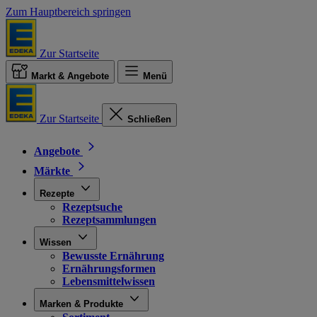
Zum Hauptbereich springen
Zur Startseite
Markt & Angebote
Menü
Zur Startseite
Schließen
Angebote
Märkte
Rezepte
Rezeptsuche
Rezeptsammlungen
Wissen
Bewusste Ernährung
Ernährungsformen
Lebensmittelwissen
Marken & Produkte