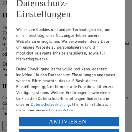
Datenschutz-
23769 Fehmarn Burg
Einstellungen
Hinweise
Der Inhalt dieser Website ist urheberrechtlich geschützt. Der
Wir setzen Cookies und andere Technologien ein, um
Herausgeber gewährt Ihnen jedoch das Recht, den auf dieser
dir ein bestmögliches Nutzungserlebnis unserer
Website bereitgestellten Text ganz oder ausschnittsweise zu
Website zu ermöglichen. Wir verwenden deine Daten,
speichern und zu vervielfältigen. Aus Gründen des Urheberrechts ist
um unsere Website zu personalisieren und dir
allerdings die Speicherung und Vervielfältigung von Bildmaterial
möglichst relevante Inhalte anzubieten, sowie für
oder Grafiken aus dieser Website nicht gestattet.
Marketingzwecke.
Die verantwortliche Stelle ist nicht für die Inhalte der versendeten
Deine Einwilligung ist freiwillig und kann jederzeit
Angebotsinformationen verantwortlich. Firma und Anschriften
individuell in den Datenschutz-Einstellungen angepasst
unserer Märkte finden Sie in der
Marktsuche
.
werden. Bitte beachte, dass auf Basis deiner
Hinweis zum Verbraucherstreitbeilegungsgesetz
Einstellungen ggf. nicht mehr alle Funktionalitäten zur
Verfügung stehen. Weitere Erklärungen sowie einen
Gemäß § 36 Verbraucherstreitbeilegungsgesetz (VSBG) weisen wir
Link zu den Datenschutz-Einstellungen findest du in
darauf hin, dass wir nicht an einem Streitbeilegungsverfahren vor
unserer
Datenschutzerklärung
. Hier erfährst du auch
einer Verbraucherschlichtungsstelle teilnehmen und hierzu auch
mehr über unsere
Cookie-Policy
.
nicht verpflichtet sind.
Verarbeitung deiner personenbezogenen Daten in den
AKTIVIEREN
USA durch Facebook und YouTube:
Zurück nach oben