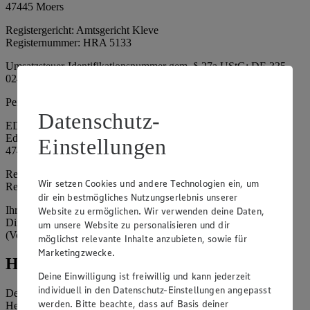
47445 Moers
Registergericht: Amtsgericht Kleve
Registernummer: HRA 5133
Umsatzsteuer-Identifikationsnummer gem. § 27a UStG: DE 335
024 695
Persönlich haftende Gesellschafterin:
Datenschutz-
EDEKA Nordwest Handelsstiftung e. K.
Edekaplatz 1
Einstellungen
47445 Moers
Registergericht: Amtsgericht Kleve
Wir setzen Cookies und andere Technologien ein, um
Registernummer: HRA 5132
dir ein bestmögliches Nutzungserlebnis unserer
Ihrerseits vertreten durch: Frank Breuer (Vorstandsvorsitzender),
Website zu ermöglichen. Wir verwenden deine Daten,
Dirk Neuhaus (Vorstandsvorsitzender), Peter Wagener
um unsere Website zu personalisieren und dir
(Vorstandsvorsitzender)
möglichst relevante Inhalte anzubieten, sowie für
Marketingzwecke.
Hinweise
Deine Einwilligung ist freiwillig und kann jederzeit
individuell in den Datenschutz-Einstellungen angepasst
Der Inhalt dieser Website ist urheberrechtlich geschützt. Der
werden. Bitte beachte, dass auf Basis deiner
Herausgeber gewährt Ihnen jedoch das Recht, den auf dieser