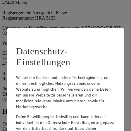
47445 Moers
Registergericht: Amtsgericht Kleve
Registernummer: HRA 5133
Umsatzsteuer-Identifikationsnummer gem. § 27a UStG: DE 335
024 695
Persönlich haftende Gesellschafterin:
Datenschutz-
EDEKA Nordwest Handelsstiftung e. K.
Edekaplatz 1
Einstellungen
47445 Moers
Registergericht: Amtsgericht Kleve
Wir setzen Cookies und andere Technologien ein, um
Registernummer: HRA 5132
dir ein bestmögliches Nutzungserlebnis unserer
Ihrerseits vertreten durch: Frank Breuer (Vorstandsvorsitzender),
Website zu ermöglichen. Wir verwenden deine Daten,
Dirk Neuhaus (Vorstandsvorsitzender), Peter Wagener
um unsere Website zu personalisieren und dir
(Vorstandsvorsitzender)
möglichst relevante Inhalte anzubieten, sowie für
Marketingzwecke.
Hinweise
Deine Einwilligung ist freiwillig und kann jederzeit
individuell in den Datenschutz-Einstellungen angepasst
Der Inhalt dieser Website ist urheberrechtlich geschützt. Der
werden. Bitte beachte, dass auf Basis deiner
Herausgeber gewährt Ihnen jedoch das Recht, den auf dieser