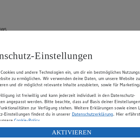
 695
nschutz-Einstellungen
 Cookies und andere Technologien ein, um dir ein bestmögliches Nutzungs
bsite zu ermöglichen. Wir verwenden deine Daten, um unsere Website z
ieren und dir möglichst relevante Inhalte anzubieten, sowie für Marketin
rk Neuhaus (Vorstandsvorsitzender), Peter Wagener (Vorstandsvorsitzend
lligung ist freiwillig und kann jederzeit individuell in den Datenschutz-
gen angepasst werden. Bitte beachte, dass auf Basis deiner Einstellungen
Funktionalitäten zur Verfügung stehen. Weitere Erklärungen sowie einen L
z-Einstellungen findest du in unserer
Datenschutzerklärung
. Hier erfährs
eber gewährt Ihnen jedoch das Recht, den auf dieser Website bereitgest
 unsere
Cookie-Policy
.
icherung und Vervielfältigung von Bildmaterial oder Grafiken aus dieser 
ung deiner personenbezogenen Daten in den USA durch Facebook und Yo
AKTIVIEREN
Angebotsinformationen verantwortlich. Firma und Anschriften unserer Mär