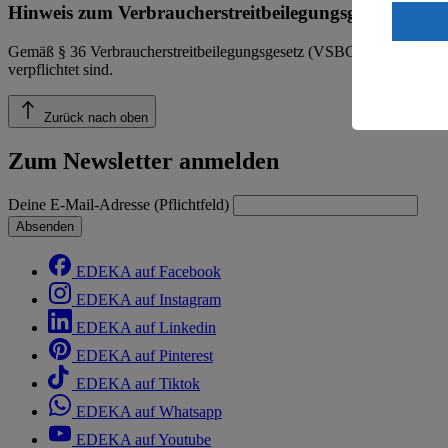
Wenn du au
Hinweis zum Verbraucherstreitbeilegungsgesetz
ein, dass 
einem nach
Gemäß § 36 Verbraucherstreitbeilegungsgesetz (VSBG) weisen wir dara
Risiko ein
verpflichtet sind.
Informatio
Zurück nach oben
Zum Newsletter anmelden
Deine E-Mail-Adresse (Pflichtfeld)
Absenden
EDEKA auf Facebook
EDEKA auf Instagram
EDEKA auf Linkedin
EDEKA auf Pinterest
EDEKA auf Tiktok
EDEKA auf Whatsapp
EDEKA auf Youtube