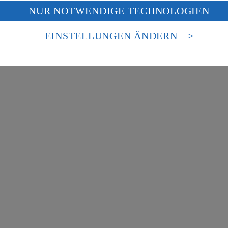
f „Aktivieren“ klickst, willigst du im Sinne des Art. 49 Abs. 1 Satz 1 lit
NUR NOTWENDIGE TECHNOLOGIEN
deine Daten in den USA verarbeitet werden. Der EuGH sieht die USA als 
 europäischen Standards nicht angemessenen Datenschutzniveau an. Es b
uf hin, dass wir nicht an einem Streitbeilegungsverfahren vor einer V
es Zugriffs durch US-amerikanische Behörden.
EINSTELLUNGEN ÄNDERN
nen zum Herausgeber der Seite findest du im
Impressum