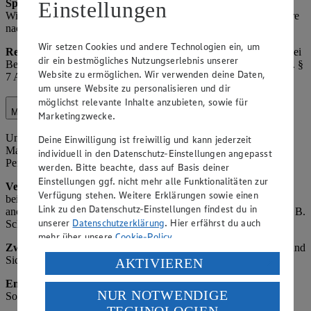
Speicherdauer:
Bis zum Widerruf der Einwilligung bzw.
Einstellungen
Widerspruch gegen die Verarbeitung, ansonsten regelmäßig 3 Jahre
nach letzter Interaktion.
Wir setzen Cookies und andere Technologien ein, um
Rechtsgrundlage:
Art. 6 Abs. 1 lit. a) DSGVO (Einwilligung), bei
dir ein bestmögliches Nutzungserlebnis unserer
Bestandskundenwerbung ggf. Art. 6 Abs. 1 lit. f) DSGVO i. V. m. §
Website zu ermöglichen. Wir verwenden deine Daten,
7 Abs. 3 UWG (berechtigtes Interesse an Direktwerbung).
um unsere Website zu personalisieren und dir
möglichst relevante Inhalte anzubieten, sowie für
Marktorganisation
Marketingzwecke.
Unter Marktorganisation fallen die interne Organisation des
Deine Einwilligung ist freiwillig und kann jederzeit
Marktbetriebs, einschließlich Lagerverwaltung,
individuell in den Datenschutz-Einstellungen angepasst
Personaleinsatzplanung und Kundenservice-Optimierung.
werden. Bitte beachte, dass auf Basis deiner
Einstellungen ggf. nicht mehr alle Funktionalitäten zur
Verarbeitete Daten:
Name und Kontaktdaten von Kunden (z. B.
Verfügung stehen. Weitere Erklärungen sowie einen
bei Reservierungen oder Beschwerden), Einkaufsverhalten (z. B.
Link zu den Datenschutz-Einstellungen findest du in
anonymisierte Statistiken zu Verkaufszahlen), Mitarbeiterdaten (z. B.
unserer
Datenschutzerklärung
. Hier erfährst du auch
Schichtpläne).
mehr über unsere
Cookie-Policy
.
Zweck:
Effiziente Betriebsführung, Verbesserung des Angebots und
Verarbeitung deiner personenbezogenen Daten in den
Sicherstellung der Verfügbarkeit von Waren.
AKTIVIEREN
USA durch Facebook und YouTube:
Empfänger:
Interne Abteilungen, ggf. externe Dienstleister für
NUR NOTWENDIGE
Software (z. B. ERP-Systeme als Auftragsverarbeiter).
Wenn du auf „Aktivieren“ klickst, willigst du im Sinne