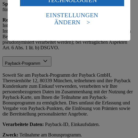
TECHNOLOGIEN
des Art. 49 Abs. 1 Satz 1 lit. a) DSGVO ein, dass deine
Speicherdauer
: Bis zum Erreichen des Zwecks, maximal 3 Jahre
Daten in den USA verarbeitet werden. Der EuGH sieht
für Analysen, danach Anonymisierung oder Löschung.
die USA als Land mit einem nach europäischen
EINSTELLUNGEN
Standards nicht angemessenen Datenschutzniveau an.
Rechtsgrundlage:
Art. 6 Abs. 1 lit. f) DSGVO (berechtigtes
ÄNDERN
Es besteht das Risiko eines Zugriffs durch US-
Interesse des Marktes an effizienter Organisation; die berechtigten
amerikanische Behörden.
Interessen des Verantwortlichen überwiegen die schutzbedürftigen
Belange der Betroffenen, da Daten nur minimal und ggf.
Informationen zum Herausgeber der Seite findest du
pseudonymisiert verarbeitet werden); bei vertraglichen Aspekten
im
Impressum
Art. 6 Abs. 1 lit. b) DSGVO.
Payback-Programm
Soweit Sie am Payback-Programm der Payback GmbH,
Theresienhöhe 12, 80339 München, teilnehmen und ihre Payback
Kundenkarte zum Einkauf verwenden, verarbeiten wir Ihre
personenbezogenen Daten im Zusammenhang mit der Nutzung der
Payback-Karte, um Ihnen die Teilnahme am Payback-
Bonusprogramm zu ermöglichen. Dies umfasst die Erfassung und
Vergabe von Payback-Punkten, die Einlösung von Prämien sowie
die Bereitstellung personalisierter Angebote.
Verarbeitete Daten:
Payback-ID, Einkaufsdaten.
Zweck:
Teilnahme am Bonusprogramm.