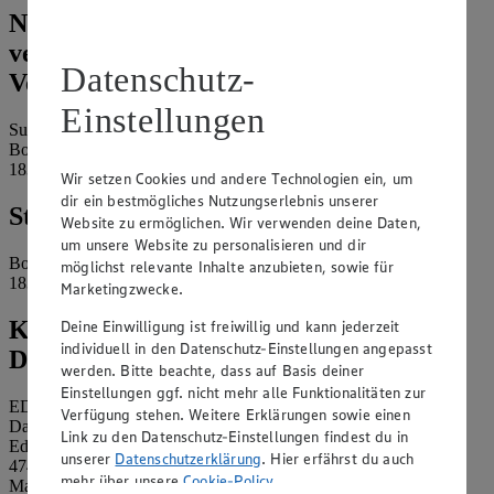
Name und Kontaktdaten der
verantwortlichen Stelle und ggf. deren
Datenschutz-
Vertretung:
Einstellungen
Susanne Brüning e.K.
Boddenstr. 2
18311 Ribnitz-Damgarten
Wir setzen Cookies und andere Technologien ein, um
dir ein bestmögliches Nutzungserlebnis unserer
Standort des Marktes:
Website zu ermöglichen. Wir verwenden deine Daten,
um unsere Website zu personalisieren und dir
Boddenstr. 2
möglichst relevante Inhalte anzubieten, sowie für
18311 Ribnitz-Damgarten
Marketingzwecke.
Kontaktdaten des betrieblichen
Deine Einwilligung ist freiwillig und kann jederzeit
individuell in den Datenschutz-Einstellungen angepasst
Datenschutzbeauftragten:
werden. Bitte beachte, dass auf Basis deiner
Einstellungen ggf. nicht mehr alle Funktionalitäten zur
EDEKA Nordwest Stiftung & Co. KG
Verfügung stehen. Weitere Erklärungen sowie einen
Datenschutzbeauftragter
Link zu den Datenschutz-Einstellungen findest du in
Edekaplatz 1
unserer
Datenschutzerklärung
. Hier erfährst du auch
47445 Moers
mehr über unsere
Cookie-Policy
.
Mail:
nw_datenschutz@edeka.de