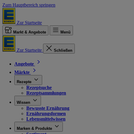
Zum Hauptbereich springen
Zur Startseite
Markt & Angebote
Menü
Zur Startseite
Schließen
Angebote
Märkte
Rezepte
Rezeptsuche
Rezeptsammlungen
Wissen
Bewusste Ernährung
Ernährungsformen
Lebensmittelwissen
Marken & Produkte