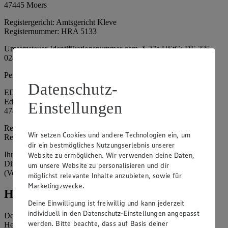
47445 Moers
Registergericht: Amtsgericht Kleve
Registernummer: HRA 5133
Umsatzsteuer-Identifikationsnummer gem. § 27a UStG: DE 335
024 695
Persönlich haftende Gesellschafterin:
Datenschutz-
EDEKA Nordwest Handelsstiftung e. K.
Edekaplatz 1
Einstellungen
47445 Moers
Registergericht: Amtsgericht Kleve
Wir setzen Cookies und andere Technologien ein, um
Registernummer: HRA 5132
dir ein bestmögliches Nutzungserlebnis unserer
Ihrerseits vertreten durch: Frank Breuer (Vorstandsvorsitzender),
Website zu ermöglichen. Wir verwenden deine Daten,
Dirk Neuhaus (Vorstandsvorsitzender), Peter Wagener
um unsere Website zu personalisieren und dir
(Vorstandsvorsitzender)
möglichst relevante Inhalte anzubieten, sowie für
Marketingzwecke.
Hinweise
Deine Einwilligung ist freiwillig und kann jederzeit
individuell in den Datenschutz-Einstellungen angepasst
Der Inhalt dieser Website ist urheberrechtlich geschützt. Der
werden. Bitte beachte, dass auf Basis deiner
Herausgeber gewährt Ihnen jedoch das Recht, den auf dieser