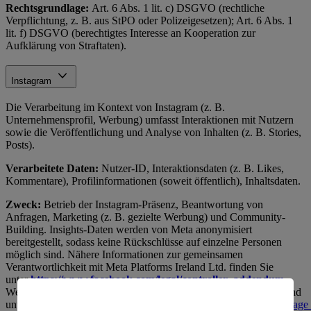
Rechtsgrundlage:
Art. 6 Abs. 1 lit. c) DSGVO (rechtliche
Verpflichtung, z. B. aus StPO oder Polizeigesetzen); Art. 6 Abs. 1
lit. f) DSGVO (berechtigtes Interesse an Kooperation zur
Aufklärung von Straftaten).
Instagram
Die Verarbeitung im Kontext von Instagram (z. B.
Unternehmensprofil, Werbung) umfasst Interaktionen mit Nutzern
sowie die Veröffentlichung und Analyse von Inhalten (z. B. Stories,
Posts).
Verarbeitete Daten:
Nutzer-ID, Interaktionsdaten (z. B. Likes,
Kommentare), Profilinformationen (soweit öffentlich), Inhaltsdaten.
Zweck:
Betrieb der Instagram-Präsenz, Beantwortung von
Anfragen, Marketing (z. B. gezielte Werbung) und Community-
Building. Insights-Daten werden von Meta anonymisiert
bereitgestellt, sodass keine Rückschlüsse auf einzelne Personen
möglich sind. Nähere Informationen zur gemeinsamen
Verantwortlichkeit mit Meta Platforms Ireland Ltd. finden Sie
unter
https://www.facebook.com/legal/controller_addendum
.
Weitere Informationen zum Datenschutz bei Instagram Insights sind
unter
https://www.facebook.com/legal/terms/information_about_page_