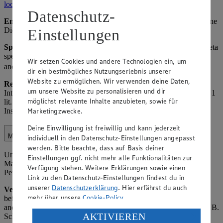
locale=de_DE
verfügbar.
Datenschutz-
Empfänger:
Meta (als gemeinsamer Verantwortlicher), ggf. externe
Dienstleister und Werbeagenturen.
Einstellungen
Speicherdauer:
Solange das Profil aktiv ist oder bis Widerruf, Meta
speichert nach eigenen Richtlinien. Hinweis: Insights-Daten sind
Wir setzen Cookies und andere Technologien ein, um
anonymisiert.
dir ein bestmögliches Nutzungserlebnis unserer
Website zu ermöglichen. Wir verwenden deine Daten,
Rechtsgrundlage:
Art. 6 Abs. 1 lit. f) DSGVO (berechtigtes
um unsere Website zu personalisieren und dir
Interesse am Betrieb der Social-Media-Präsenz) sowie Art. 6 Abs. 1
möglichst relevante Inhalte anzubieten, sowie für
lit. a) DSGVO (Einwilligung für personalisierte Werbung über
Instagram-Einstellungen).
Marketingzwecke.
Deine Einwilligung ist freiwillig und kann jederzeit
Marktorganisation
individuell in den Datenschutz-Einstellungen angepasst
werden. Bitte beachte, dass auf Basis deiner
Unter Marktorganisation fallen die interne Organisation des
Einstellungen ggf. nicht mehr alle Funktionalitäten zur
Marktbetriebs, einschließlich Lagerverwaltung,
Verfügung stehen. Weitere Erklärungen sowie einen
Personaleinsatzplanung und Kundenservice-Optimierung.
Link zu den Datenschutz-Einstellungen findest du in
unserer
Datenschutzerklärung
. Hier erfährst du auch
Verarbeitete Daten:
Name und Kontaktdaten von Kunden (z. B.
mehr über unsere
Cookie-Policy
.
bei Reservierungen oder Beschwerden), Einkaufsverhalten (z. B.
anonymisierte Statistiken zu Verkaufszahlen), Mitarbeiterdaten (z. B.
Verarbeitung deiner personenbezogenen Daten in den
AKTIVIEREN
Schichtpläne).