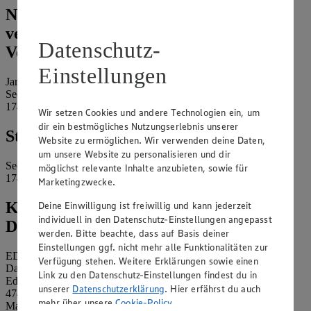
Name und Kontaktdaten der
verantwortlichen Stelle und ggf. deren
Datenschutz-
Vertretung:
Einstellungen
Jannik Böse e.K.
Seestraße 9
17419 Seebad Ahlbeck
Wir setzen Cookies und andere Technologien ein, um
dir ein bestmögliches Nutzungserlebnis unserer
Standort des Marktes:
Website zu ermöglichen. Wir verwenden deine Daten,
um unsere Website zu personalisieren und dir
Seestraße 9
möglichst relevante Inhalte anzubieten, sowie für
17419 Seebad Ahlbeck
Marketingzwecke.
Kontaktdaten des betrieblichen
Deine Einwilligung ist freiwillig und kann jederzeit
individuell in den Datenschutz-Einstellungen angepasst
Datenschutzbeauftragten:
werden. Bitte beachte, dass auf Basis deiner
Einstellungen ggf. nicht mehr alle Funktionalitäten zur
EDEKA Nordwest Stiftung & Co. KG
Verfügung stehen. Weitere Erklärungen sowie einen
Datenschutzbeauftragter
Link zu den Datenschutz-Einstellungen findest du in
Edekaplatz 1
unserer
Datenschutzerklärung
. Hier erfährst du auch
47445 Moers
mehr über unsere
Cookie-Policy
.
Mail:
nw_datenschutz@edeka.de