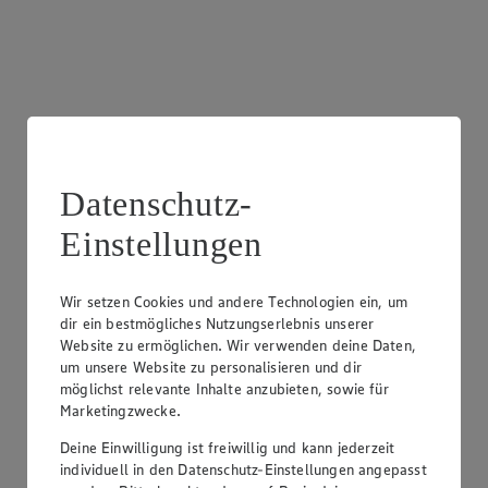
Datenschutz-
Einstellungen
Wir setzen Cookies und andere Technologien ein, um
dir ein bestmögliches Nutzungserlebnis unserer
Backstation
Website zu ermöglichen. Wir verwenden deine Daten,
um unsere Website zu personalisieren und dir
In unserem Markt findest du täglich frische Backwaren für
möglichst relevante Inhalte anzubieten, sowie für
jeden Geschmack zur Selbstbedienung.
Marketingzwecke.
Deine Einwilligung ist freiwillig und kann jederzeit
individuell in den Datenschutz-Einstellungen angepasst