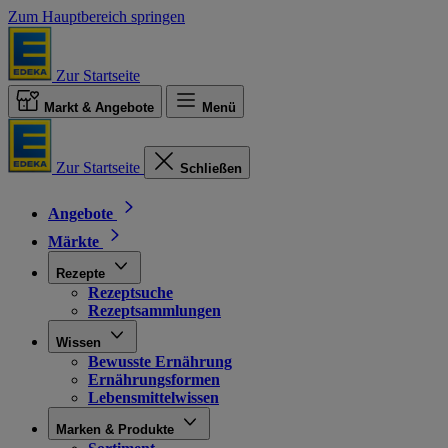
Zum Hauptbereich springen
Zur Startseite
Markt & Angebote
Menü
Zur Startseite
Schließen
Angebote
Märkte
Rezepte
Rezeptsuche
Rezeptsammlungen
Wissen
Bewusste Ernährung
Ernährungsformen
Lebensmittelwissen
Marken & Produkte