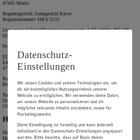
47445 Moers
Registergericht: Amtsgericht Kleve
Registernummer: HRA 5133
Umsatzsteuer-Identifikationsnummer gem. § 27a UStG: DE 335
024 695
Persönlich haftende Gesellschafterin:
Datenschutz-
EDEKA Nordwest Handelsstiftung e. K.
Edekaplatz 1
Einstellungen
47445 Moers
Registergericht: Amtsgericht Kleve
Wir setzen Cookies und andere Technologien ein, um
Registernummer: HRA 5132
dir ein bestmögliches Nutzungserlebnis unserer
Ihrerseits vertreten durch: Frank Breuer (Vorstandsvorsitzender),
Website zu ermöglichen. Wir verwenden deine Daten,
Dirk Neuhaus (Vorstandsvorsitzender), Peter Wagener
um unsere Website zu personalisieren und dir
(Vorstandsvorsitzender)
möglichst relevante Inhalte anzubieten, sowie für
Marketingzwecke.
Hinweise
Deine Einwilligung ist freiwillig und kann jederzeit
individuell in den Datenschutz-Einstellungen angepasst
Der Inhalt dieser Website ist urheberrechtlich geschützt. Der
werden. Bitte beachte, dass auf Basis deiner
Herausgeber gewährt Ihnen jedoch das Recht, den auf dieser