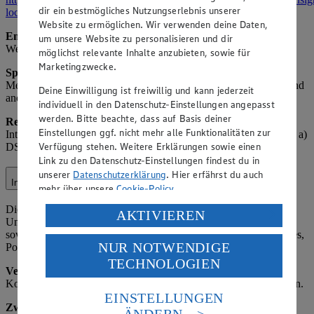
dir ein bestmögliches Nutzungserlebnis unserer
locale=de_DE
.
Website zu ermöglichen. Wir verwenden deine Daten,
Empfänger:
Meta (als gemeinsamer Verantwortlicher), ggf.
um unsere Website zu personalisieren und dir
Werbeagenturen.
möglichst relevante Inhalte anzubieten, sowie für
Marketingzwecke.
Speicherdauer:
Solange das Profil aktiv ist oder bis Widerruf,
Meta-speicher nach deren Richtlinien. Hinweis: Insights-Daten sind
Deine Einwilligung ist freiwillig und kann jederzeit
anonymisiert.
individuell in den Datenschutz-Einstellungen angepasst
werden. Bitte beachte, dass auf Basis deiner
Rechtsgrundlage:
Art. 6 Abs. 1 lit. f) DSGVO (berechtigtes
Einstellungen ggf. nicht mehr alle Funktionalitäten zur
Interesse an Social-Media-Präsenz); für Werbung Art. 6 Abs. 1 lit. a)
Verfügung stehen. Weitere Erklärungen sowie einen
DSGVO (Einwilligung über Facebook-Einstellungen).
Link zu den Datenschutz-Einstellungen findest du in
unserer
Datenschutzerklärung
. Hier erfährst du auch
Instagram
mehr über unsere
Cookie-Policy
.
Die Verarbeitung im Kontext von Instagram (z. B.
Verarbeitung deiner personenbezogenen Daten in den
AKTIVIEREN
Unternehmensprofil, Werbung) umfasst Interaktionen mit Nutzern
USA durch Facebook und YouTube:
sowie die Veröffentlichung und Analyse von Inhalten (z. B. Stories,
NUR NOTWENDIGE
Posts).
Wenn du auf „Aktivieren“ klickst, willigst du im Sinne
TECHNOLOGIEN
des Art. 49 Abs. 1 Satz 1 lit. a) DSGVO ein, dass deine
Verarbeitete Daten:
Nutzer-ID, Interaktionsdaten (z. B. Likes,
Daten in den USA verarbeitet werden. Der EuGH sieht
Kommentare), Profilinformationen (soweit öffentlich), Inhaltsdaten.
die USA als Land mit einem nach europäischen
EINSTELLUNGEN
Standards nicht angemessenen Datenschutzniveau an.
Zweck:
Betrieb der Instagram-Präsenz, Beantwortung von
ÄNDERN