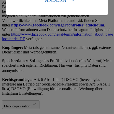
Es besteht das Risiko eines Zugriffs durch US-
Anfragen, Marketing (z. B. gezielte Werbung) und Community-
Building. Insights-Daten werden von Meta anonymisiert
amerikanische Behörden.
bereitgestellt, sodass keine Rückschlüsse auf einzelne Personen
Informationen zum Herausgeber der Seite findest du
möglich sind. Nähere Informationen zur gemeinsamen
Verantwortlichkeit mit Meta Platforms Ireland Ltd. finden Sie
im
Impressum
unter
https://www.facebook.com/legal/controller_addendum
.
Weitere Informationen zum Datenschutz bei Instagram Insights sind
unter
https://www.facebook.com/legal/terms/information_about_page_
locale=de_DE
verfügbar.
Empfänger:
Meta (als gemeinsamer Verantwortlicher), ggf. externe
Dienstleister und Werbeagenturen.
Speicherdauer:
Solange das Profil aktiv ist oder bis Widerruf, Meta
speichert nach eigenen Richtlinien. Hinweis: Insights-Daten sind
anonymisiert.
Rechtsgrundlage:
Art. 6 Abs. 1 lit. f) DSGVO (berechtigtes
Interesse am Betrieb der Social-Media-Präsenz) sowie Art. 6 Abs. 1
lit. a) DSGVO (Einwilligung für personalisierte Werbung über
Instagram-Einstellungen).
Marktorganisation