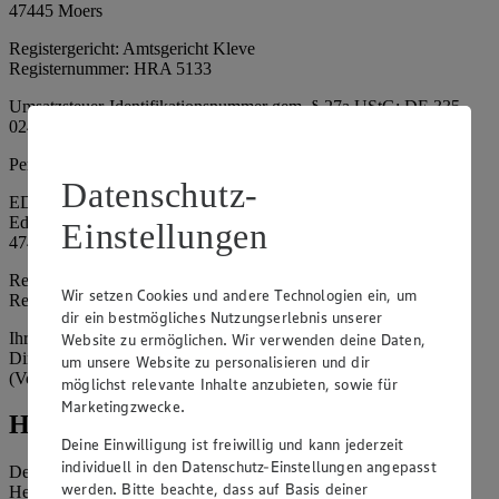
47445 Moers
Registergericht: Amtsgericht Kleve
Registernummer: HRA 5133
Umsatzsteuer-Identifikationsnummer gem. § 27a UStG: DE 335
024 695
Persönlich haftende Gesellschafterin:
Datenschutz-
EDEKA Nordwest Handelsstiftung e. K.
Edekaplatz 1
Einstellungen
47445 Moers
Registergericht: Amtsgericht Kleve
Wir setzen Cookies und andere Technologien ein, um
Registernummer: HRA 5132
dir ein bestmögliches Nutzungserlebnis unserer
Ihrerseits vertreten durch: Frank Breuer (Vorstandsvorsitzender),
Website zu ermöglichen. Wir verwenden deine Daten,
Dirk Neuhaus (Vorstandsvorsitzender), Peter Wagener
um unsere Website zu personalisieren und dir
(Vorstandsvorsitzender)
möglichst relevante Inhalte anzubieten, sowie für
Marketingzwecke.
Hinweise
Deine Einwilligung ist freiwillig und kann jederzeit
individuell in den Datenschutz-Einstellungen angepasst
Der Inhalt dieser Website ist urheberrechtlich geschützt. Der
werden. Bitte beachte, dass auf Basis deiner
Herausgeber gewährt Ihnen jedoch das Recht, den auf dieser