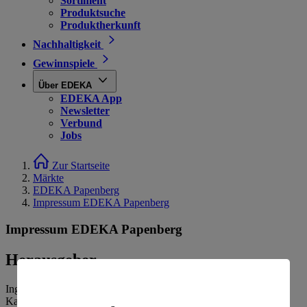
Sortiment
Produktsuche
Produktherkunft
Nachhaltigkeit
Gewinnspiele
Über EDEKA
EDEKA App
Newsletter
Verbund
Jobs
Zur Startseite
Märkte
EDEKA Papenberg
Impressum EDEKA Papenberg
Impressum EDEKA Papenberg
Herausgeber
Ingolf Schubert e.K.
Karl-Bartels-Str. 9