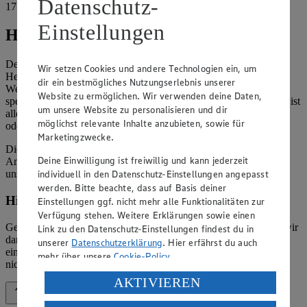
Datenschutz-
17192 Waren
Einstellungen
Hinweise
Der Inhalt dieser Website ist urheberrechtlich geschützt. Der
Wir setzen Cookies und andere Technologien ein, um
Herausgeber gewährt Ihnen jedoch das Recht, den auf dieser
dir ein bestmögliches Nutzungserlebnis unserer
Website bereitgestellten Text ganz oder ausschnittsweise zu
Website zu ermöglichen. Wir verwenden deine Daten,
speichern und zu vervielfältigen. Aus Gründen des Urheberrechts ist
um unsere Website zu personalisieren und dir
allerdings die Speicherung und Vervielfältigung von Bildmaterial
möglichst relevante Inhalte anzubieten, sowie für
oder Grafiken aus dieser Website nicht gestattet.
Marketingzwecke.
Die verantwortliche Stelle ist nicht für die Inhalte der versendeten
Deine Einwilligung ist freiwillig und kann jederzeit
Angebotsinformationen verantwortlich. Firma und Anschriften
individuell in den Datenschutz-Einstellungen angepasst
unserer Märkte finden Sie in der
Marktsuche
.
werden. Bitte beachte, dass auf Basis deiner
Hinweis zum Verbraucherstreitbeilegungsgesetz
Einstellungen ggf. nicht mehr alle Funktionalitäten zur
Verfügung stehen. Weitere Erklärungen sowie einen
Gemäß § 36 Verbraucherstreitbeilegungsgesetz (VSBG) weisen wir
Link zu den Datenschutz-Einstellungen findest du in
darauf hin, dass wir nicht an einem Streitbeilegungsverfahren vor
unserer
Datenschutzerklärung
. Hier erfährst du auch
einer Verbraucherschlichtungsstelle teilnehmen und hierzu auch
mehr über unsere
Cookie-Policy
.
nicht verpflichtet sind.
Verarbeitung deiner personenbezogenen Daten in den
AKTIVIEREN
USA durch Facebook und YouTube:
Zurück nach oben