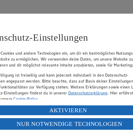
nschutz-Einstellungen
97
 Cookies und andere Technologien ein, um dir ein bestmögliches Nutzungs
Aufsichtsratsvorsitzender)
bsite zu ermöglichen. Wir verwenden deine Daten, um unsere Website z
ieren und dir möglichst relevante Inhalte anzubieten, sowie für Marketin
lligung ist freiwillig und kann jederzeit individuell in den Datenschutz-
eber gewährt Ihnen jedoch das Recht, den auf dieser Website bereitgest
gen angepasst werden. Bitte beachte, dass auf Basis deiner Einstellungen
icherung und Vervielfältigung von Bildmaterial oder Grafiken aus dieser 
Funktionalitäten zur Verfügung stehen. Weitere Erklärungen sowie einen L
z-Einstellungen findest du in unserer
Datenschutzerklärung
. Hier erfährs
Angebotsinformationen verantwortlich. Firma und Anschriften unserer Mär
 unsere
Cookie-Policy
.
ung deiner personenbezogenen Daten in den USA durch Facebook und Yo
AKTIVIEREN
uf hin, dass wir nicht an einem Streitbeilegungsverfahren vor einer V
f „Aktivieren“ klickst, willigst du im Sinne des Art. 49 Abs. 1 Satz 1 lit
NUR NOTWENDIGE TECHNOLOGIEN
deine Daten in den USA verarbeitet werden. Der EuGH sieht die USA als 
 europäischen Standards nicht angemessenen Datenschutzniveau an. Es b