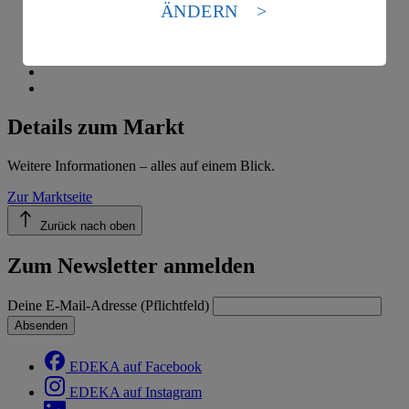
Standards nicht angemessenen Datenschutzniveau an.
ÄNDERN
Es besteht das Risiko eines Zugriffs durch US-
amerikanische Behörden.
Informationen zum Herausgeber der Seite findest du
im
Impressum
Details zum Markt
Weitere Informationen – alles auf einem Blick.
Zur Marktseite
Zurück nach oben
Zum Newsletter anmelden
Deine E-Mail-Adresse (Pflichtfeld)
Absenden
EDEKA auf Facebook
EDEKA auf Instagram