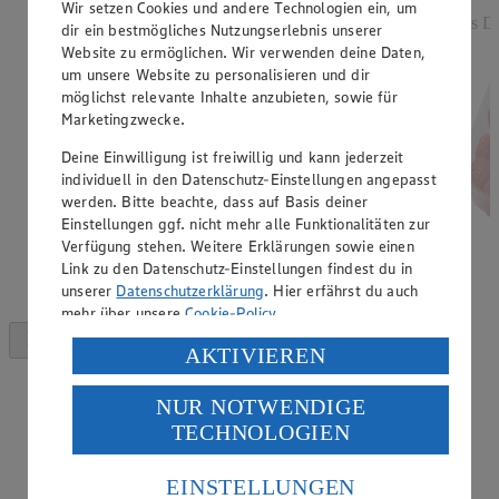
Wir setzen Cookies und andere Technologien ein, um
Rabatt)
aus De
dir ein bestmögliches Nutzungserlebnis unserer
versch. Kocheigenschaften, aus Norddeutschland, 2
Website zu ermöglichen. Wir verwenden deine Daten,
kg, (1 kg = 1,25)
um unsere Website zu personalisieren und dir
möglichst relevante Inhalte anzubieten, sowie für
Marketingzwecke.
Deine Einwilligung ist freiwillig und kann jederzeit
individuell in den Datenschutz-Einstellungen angepasst
werden. Bitte beachte, dass auf Basis deiner
Einstellungen ggf. nicht mehr alle Funktionalitäten zur
Verfügung stehen. Weitere Erklärungen sowie einen
Link zu den Datenschutz-Einstellungen findest du in
unserer
Datenschutzerklärung
. Hier erfährst du auch
mehr über unsere
Cookie-Policy
.
Verarbeitung deiner personenbezogenen Daten in den
AKTIVIEREN
USA durch Facebook und YouTube:
NUR NOTWENDIGE
Wenn du auf „Aktivieren“ klickst, willigst du im Sinne
TECHNOLOGIEN
des Art. 49 Abs. 1 Satz 1 lit. a) DSGVO ein, dass deine
Daten in den USA verarbeitet werden. Der EuGH sieht
die USA als Land mit einem nach europäischen
EINSTELLUNGEN