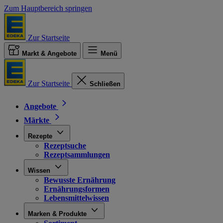
Zum Hauptbereich springen
Zur Startseite
Markt & Angebote
Menü
Zur Startseite
Schließen
Angebote
Märkte
Rezepte
Rezeptsuche
Rezeptsammlungen
Wissen
Bewusste Ernährung
Ernährungsformen
Lebensmittelwissen
Marken & Produkte