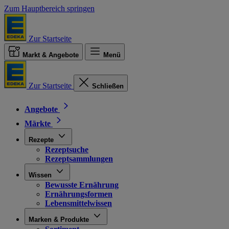
Zum Hauptbereich springen
Zur Startseite
Markt & Angebote
Menü
Zur Startseite
Schließen
Angebote
Märkte
Rezepte
Rezeptsuche
Rezeptsammlungen
Wissen
Bewusste Ernährung
Ernährungsformen
Lebensmittelwissen
Marken & Produkte