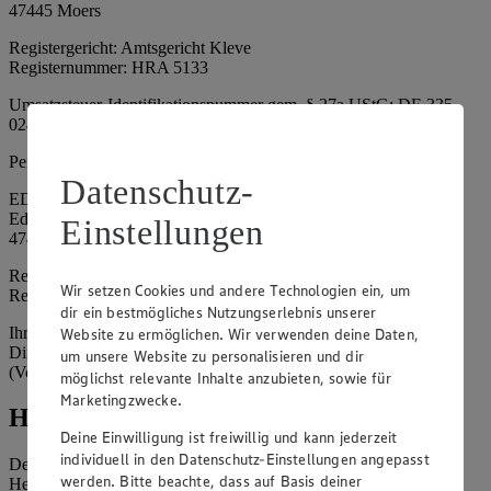
47445 Moers
Registergericht: Amtsgericht Kleve
Registernummer: HRA 5133
Umsatzsteuer-Identifikationsnummer gem. § 27a UStG: DE 335
024 695
Persönlich haftende Gesellschafterin:
Datenschutz-
EDEKA Nordwest Handelsstiftung e. K.
Edekaplatz 1
Einstellungen
47445 Moers
Registergericht: Amtsgericht Kleve
Wir setzen Cookies und andere Technologien ein, um
Registernummer: HRA 5132
dir ein bestmögliches Nutzungserlebnis unserer
Ihrerseits vertreten durch: Frank Breuer (Vorstandsvorsitzender),
Website zu ermöglichen. Wir verwenden deine Daten,
Dirk Neuhaus (Vorstandsvorsitzender), Peter Wagener
um unsere Website zu personalisieren und dir
(Vorstandsvorsitzender)
möglichst relevante Inhalte anzubieten, sowie für
Marketingzwecke.
Hinweise
Deine Einwilligung ist freiwillig und kann jederzeit
individuell in den Datenschutz-Einstellungen angepasst
Der Inhalt dieser Website ist urheberrechtlich geschützt. Der
werden. Bitte beachte, dass auf Basis deiner
Herausgeber gewährt Ihnen jedoch das Recht, den auf dieser