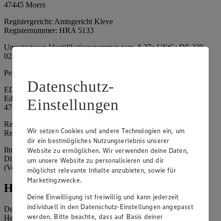
47445 Moers
Registergericht: Amtsgericht Kleve
Registernummer: HRA 5133
Umsatzsteuer-Identifikationsnummer gem. § 27a UStG: DE 335
024 695
Persönlich haftende Gesellschafterin:
Datenschutz-
EDEKA Nordwest Handelsstiftung e. K.
Edekaplatz 1
Einstellungen
47445 Moers
Registergericht: Amtsgericht Kleve
Wir setzen Cookies und andere Technologien ein, um
Registernummer: HRA 5132
dir ein bestmögliches Nutzungserlebnis unserer
Ihrerseits vertreten durch: Frank Breuer (Vorstandsvorsitzender),
Website zu ermöglichen. Wir verwenden deine Daten,
Dirk Neuhaus (Vorstandsvorsitzender), Peter Wagener
um unsere Website zu personalisieren und dir
(Vorstandsvorsitzender)
möglichst relevante Inhalte anzubieten, sowie für
Marketingzwecke.
Hinweise
Deine Einwilligung ist freiwillig und kann jederzeit
individuell in den Datenschutz-Einstellungen angepasst
Der Inhalt dieser Website ist urheberrechtlich geschützt. Der
werden. Bitte beachte, dass auf Basis deiner
Herausgeber gewährt Ihnen jedoch das Recht, den auf dieser