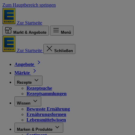
Zum Hauptbereich springen
Zur Startseite
Markt & Angebote
Menü
Zur Startseite
Schließen
Angebote
Märkte
Rezepte
Rezeptsuche
Rezeptsammlungen
Wissen
Bewusste Ernährung
Ernährungsformen
Lebensmittelwissen
Marken & Produkte