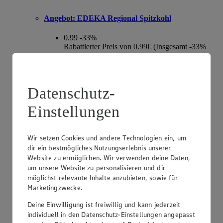
Angebot:
EDEKA Regional Spitzkohl
0.99
-33%
Rabattierter Preis von 0.99€ (Insgesamt -33%
Rabatt)
aus Norddeutschland, Kl. I, 1 kg
Datenschutz-
Einstellungen
Wir setzen Cookies und andere Technologien ein, um
dir ein bestmögliches Nutzungserlebnis unserer
Website zu ermöglichen. Wir verwenden deine Daten,
um unsere Website zu personalisieren und dir
möglichst relevante Inhalte anzubieten, sowie für
Marketingzwecke.
Angebot:
EDEKA Regional Tafeläpfel Elstar,
Braeburn oder Wellant
Deine Einwilligung ist freiwillig und kann jederzeit
individuell in den Datenschutz-Einstellungen angepasst
1.99
-33%