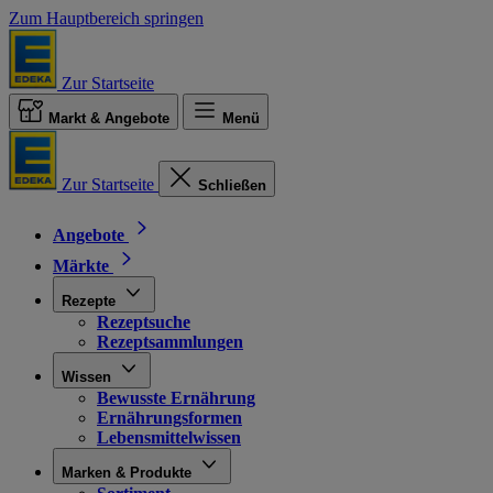
Zum Hauptbereich springen
Zur Startseite
Markt & Angebote
Menü
Zur Startseite
Schließen
Angebote
Märkte
Rezepte
Rezeptsuche
Rezeptsammlungen
Wissen
Bewusste Ernährung
Ernährungsformen
Lebensmittelwissen
Marken & Produkte