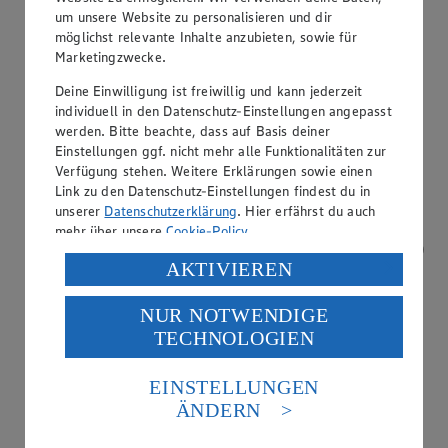
um unsere Website zu personalisieren und dir
möglichst relevante Inhalte anzubieten, sowie für
Marketingzwecke.
Kreditkarte akzeptiert
Deine Einwilligung ist freiwillig und kann jederzeit
individuell in den Datenschutz-Einstellungen angepasst
werden. Bitte beachte, dass auf Basis deiner
Einstellungen ggf. nicht mehr alle Funktionalitäten zur
Verfügung stehen. Weitere Erklärungen sowie einen
Link zu den Datenschutz-Einstellungen findest du in
unserer
Datenschutzerklärung
. Hier erfährst du auch
mehr über unsere
Cookie-Policy
.
Verarbeitung deiner personenbezogenen Daten in den
AKTIVIEREN
USA durch Facebook und YouTube:
NUR NOTWENDIGE
Wenn du auf „Aktivieren“ klickst, willigst du im Sinne
TECHNOLOGIEN
des Art. 49 Abs. 1 Satz 1 lit. a) DSGVO ein, dass deine
Daten in den USA verarbeitet werden. Der EuGH sieht
die USA als Land mit einem nach europäischen
EINSTELLUNGEN
Standards nicht angemessenen Datenschutzniveau an.
ÄNDERN
Es besteht das Risiko eines Zugriffs durch US-
amerikanische Behörden.