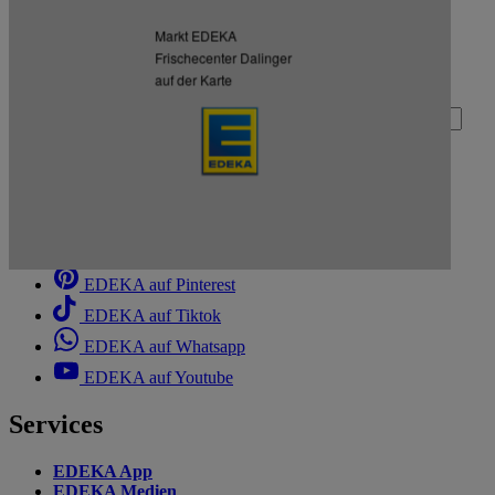
Zurück nach oben
Markt EDEKA
Frischecenter Dalinger
Zum Newsletter anmelden
auf der Karte
Deine E-Mail-Adresse (Pflichtfeld)
Absenden
EDEKA auf Facebook
EDEKA auf Instagram
EDEKA auf Linkedin
EDEKA auf Pinterest
EDEKA auf Tiktok
EDEKA auf Whatsapp
EDEKA auf Youtube
Services
EDEKA App
EDEKA Medien