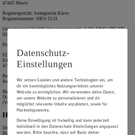
47445 Moers
Registergericht: Amtsgericht Kleve
Registernummer: HRA 5133
Umsatzsteuer-Identifikationsnummer gem. § 27a UStG: DE 335
024 695
Persönlich haftende Gesellschafterin:
Datenschutz-
EDEKA Nordwest Handelsstiftung e. K.
Edekaplatz 1
Einstellungen
47445 Moers
Registergericht: Amtsgericht Kleve
Wir setzen Cookies und andere Technologien ein, um
Registernummer: HRA 5132
dir ein bestmögliches Nutzungserlebnis unserer
Ihrerseits vertreten durch: Frank Breuer (Vorstandsvorsitzender),
Website zu ermöglichen. Wir verwenden deine Daten,
Dirk Neuhaus (Vorstandsvorsitzender), Peter Wagener
um unsere Website zu personalisieren und dir
(Vorstandsvorsitzender)
möglichst relevante Inhalte anzubieten, sowie für
Marketingzwecke.
Hinweise
Deine Einwilligung ist freiwillig und kann jederzeit
individuell in den Datenschutz-Einstellungen angepasst
Der Inhalt dieser Website ist urheberrechtlich geschützt. Der
werden. Bitte beachte, dass auf Basis deiner
Herausgeber gewährt Ihnen jedoch das Recht, den auf dieser