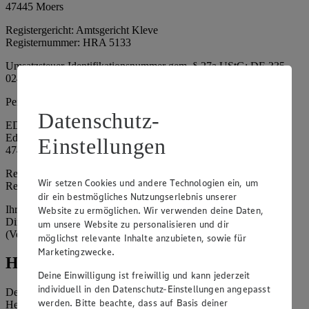
47445 Moers
Registergericht: Amtsgericht Kleve
Registernummer: HRA 5133
Umsatzsteuer-Identifikationsnummer gem. § 27a UStG: DE 335
024 695
Persönlich haftende Gesellschafterin:
Datenschutz-
EDEKA Nordwest Handelsstiftung e. K.
Edekaplatz 1
Einstellungen
47445 Moers
Registergericht: Amtsgericht Kleve
Wir setzen Cookies und andere Technologien ein, um
Registernummer: HRA 5132
dir ein bestmögliches Nutzungserlebnis unserer
Ihrerseits vertreten durch: Frank Breuer (Vorstandsvorsitzender),
Website zu ermöglichen. Wir verwenden deine Daten,
Dirk Neuhaus (Vorstandsvorsitzender), Peter Wagener
um unsere Website zu personalisieren und dir
(Vorstandsvorsitzender)
möglichst relevante Inhalte anzubieten, sowie für
Marketingzwecke.
Hinweise
Deine Einwilligung ist freiwillig und kann jederzeit
individuell in den Datenschutz-Einstellungen angepasst
Der Inhalt dieser Website ist urheberrechtlich geschützt. Der
werden. Bitte beachte, dass auf Basis deiner
Herausgeber gewährt Ihnen jedoch das Recht, den auf dieser