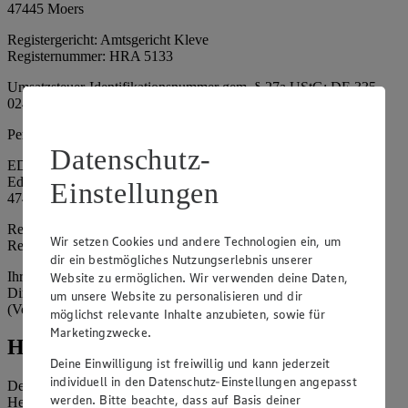
47445 Moers
Registergericht: Amtsgericht Kleve
Registernummer: HRA 5133
Umsatzsteuer-Identifikationsnummer gem. § 27a UStG: DE 335
024 695
Persönlich haftende Gesellschafterin:
Datenschutz-
EDEKA Nordwest Handelsstiftung e. K.
Edekaplatz 1
Einstellungen
47445 Moers
Registergericht: Amtsgericht Kleve
Wir setzen Cookies und andere Technologien ein, um
Registernummer: HRA 5132
dir ein bestmögliches Nutzungserlebnis unserer
Ihrerseits vertreten durch: Frank Breuer (Vorstandsvorsitzender),
Website zu ermöglichen. Wir verwenden deine Daten,
Dirk Neuhaus (Vorstandsvorsitzender), Peter Wagener
um unsere Website zu personalisieren und dir
(Vorstandsvorsitzender)
möglichst relevante Inhalte anzubieten, sowie für
Marketingzwecke.
Hinweise
Deine Einwilligung ist freiwillig und kann jederzeit
individuell in den Datenschutz-Einstellungen angepasst
Der Inhalt dieser Website ist urheberrechtlich geschützt. Der
werden. Bitte beachte, dass auf Basis deiner
Herausgeber gewährt Ihnen jedoch das Recht, den auf dieser