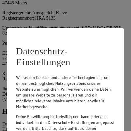
47445 Moers
Registergericht: Amtsgericht Kleve
Registernummer: HRA 5133
Umsatzsteuer-Identifikationsnummer gem. § 27a UStG: DE 335
024 695
Persönlich haftende Gesellschafterin:
Datenschutz-
EDEKA Nordwest Handelsstiftung e. K.
Edekaplatz 1
Einstellungen
47445 Moers
Registergericht: Amtsgericht Kleve
Wir setzen Cookies und andere Technologien ein, um
Registernummer: HRA 5132
dir ein bestmögliches Nutzungserlebnis unserer
Ihrerseits vertreten durch: Frank Breuer (Vorstandsvorsitzender),
Website zu ermöglichen. Wir verwenden deine Daten,
Dirk Neuhaus (Vorstandsvorsitzender), Peter Wagener
um unsere Website zu personalisieren und dir
(Vorstandsvorsitzender)
möglichst relevante Inhalte anzubieten, sowie für
Marketingzwecke.
Hinweise
Deine Einwilligung ist freiwillig und kann jederzeit
individuell in den Datenschutz-Einstellungen angepasst
Der Inhalt dieser Website ist urheberrechtlich geschützt. Der
werden. Bitte beachte, dass auf Basis deiner
Herausgeber gewährt Ihnen jedoch das Recht, den auf dieser