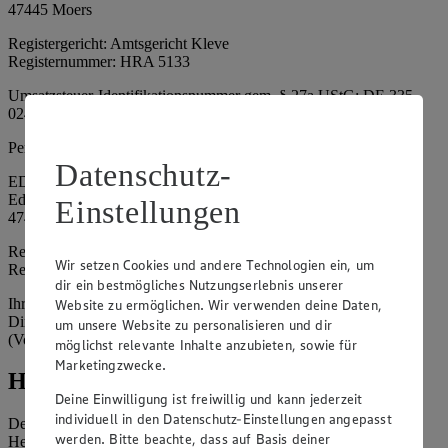
47445 Moers
Registergericht: Amtsgericht Kleve
Registernummer: HRA 5133
Umsatzsteuer-Identifikationsnummer gem. § 27a UStG: DE 335
024 695
Persönlich haftende Gesellschafterin:
Datenschutz-
EDEKA Nordwest Handelsstiftung e. K.
Edekaplatz 1
Einstellungen
47445 Moers
Registergericht: Amtsgericht Kleve
Wir setzen Cookies und andere Technologien ein, um
Registernummer: HRA 5132
dir ein bestmögliches Nutzungserlebnis unserer
Ihrerseits vertreten durch: Frank Breuer (Vorstandsvorsitzender),
Website zu ermöglichen. Wir verwenden deine Daten,
Dirk Neuhaus (Vorstandsvorsitzender), Peter Wagener
um unsere Website zu personalisieren und dir
(Vorstandsvorsitzender)
möglichst relevante Inhalte anzubieten, sowie für
Marketingzwecke.
Hinweise
Deine Einwilligung ist freiwillig und kann jederzeit
individuell in den Datenschutz-Einstellungen angepasst
Der Inhalt dieser Website ist urheberrechtlich geschützt. Der
werden. Bitte beachte, dass auf Basis deiner
Herausgeber gewährt Ihnen jedoch das Recht, den auf dieser