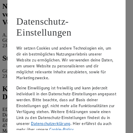
Name und Kontaktdaten der
verantwortlichen Stelle und ggf. deren
Datenschutz-
Vertretung:
Einstellungen
A.Ley Oldenburg Lebensmittelvert.
Göhler Straße 7
23758 Oldenburg
Wir setzen Cookies und andere Technologien ein, um
dir ein bestmögliches Nutzungserlebnis unserer
Standort des Marktes:
Website zu ermöglichen. Wir verwenden deine Daten,
um unsere Website zu personalisieren und dir
Göhler Straße 7
möglichst relevante Inhalte anzubieten, sowie für
23758 Oldenburg
Marketingzwecke.
Kontaktdaten des betrieblichen
Deine Einwilligung ist freiwillig und kann jederzeit
individuell in den Datenschutz-Einstellungen angepasst
Datenschutzbeauftragten:
werden. Bitte beachte, dass auf Basis deiner
Einstellungen ggf. nicht mehr alle Funktionalitäten zur
EDEKA Nordwest Stiftung & Co. KG
Verfügung stehen. Weitere Erklärungen sowie einen
Datenschutzbeauftragter
Link zu den Datenschutz-Einstellungen findest du in
Edekaplatz 1
unserer
Datenschutzerklärung
. Hier erfährst du auch
47445 Moers
mehr über unsere
Cookie-Policy
.
Mail:
nw_datenschutz@edeka.de