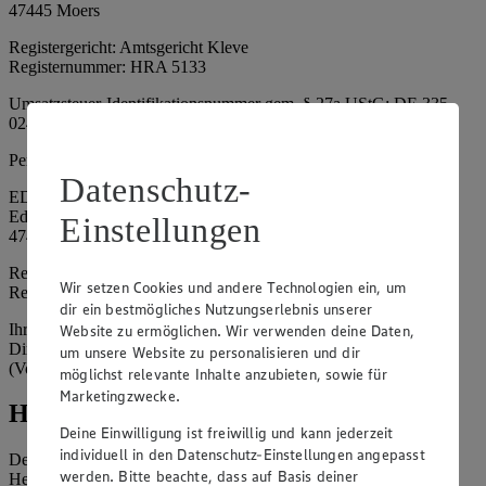
47445 Moers
Registergericht: Amtsgericht Kleve
Registernummer: HRA 5133
Umsatzsteuer-Identifikationsnummer gem. § 27a UStG: DE 335
024 695
Persönlich haftende Gesellschafterin:
Datenschutz-
EDEKA Nordwest Handelsstiftung e. K.
Edekaplatz 1
Einstellungen
47445 Moers
Registergericht: Amtsgericht Kleve
Wir setzen Cookies und andere Technologien ein, um
Registernummer: HRA 5132
dir ein bestmögliches Nutzungserlebnis unserer
Ihrerseits vertreten durch: Frank Breuer (Vorstandsvorsitzender),
Website zu ermöglichen. Wir verwenden deine Daten,
Dirk Neuhaus (Vorstandsvorsitzender), Peter Wagener
um unsere Website zu personalisieren und dir
(Vorstandsvorsitzender)
möglichst relevante Inhalte anzubieten, sowie für
Marketingzwecke.
Hinweise
Deine Einwilligung ist freiwillig und kann jederzeit
individuell in den Datenschutz-Einstellungen angepasst
Der Inhalt dieser Website ist urheberrechtlich geschützt. Der
werden. Bitte beachte, dass auf Basis deiner
Herausgeber gewährt Ihnen jedoch das Recht, den auf dieser