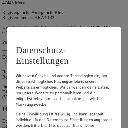
47445 Moers
Registergericht: Amtsgericht Kleve
Registernummer: HRA 5133
Umsatzsteuer-Identifikationsnummer gem. § 27a UStG: DE 335
024 695
Persönlich haftende Gesellschafterin:
Datenschutz-
EDEKA Nordwest Handelsstiftung e. K.
Edekaplatz 1
Einstellungen
47445 Moers
Registergericht: Amtsgericht Kleve
Wir setzen Cookies und andere Technologien ein, um
Registernummer: HRA 5132
dir ein bestmögliches Nutzungserlebnis unserer
Ihrerseits vertreten durch: Frank Breuer (Vorstandsvorsitzender),
Website zu ermöglichen. Wir verwenden deine Daten,
Dirk Neuhaus (Vorstandsvorsitzender), Peter Wagener
um unsere Website zu personalisieren und dir
(Vorstandsvorsitzender)
möglichst relevante Inhalte anzubieten, sowie für
Marketingzwecke.
Hinweise
Deine Einwilligung ist freiwillig und kann jederzeit
individuell in den Datenschutz-Einstellungen angepasst
Der Inhalt dieser Website ist urheberrechtlich geschützt. Der
werden. Bitte beachte, dass auf Basis deiner
Herausgeber gewährt Ihnen jedoch das Recht, den auf dieser