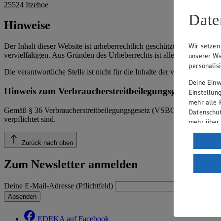
25524 Itzehoe
Date
Hinweise
Wir setzen
Der Inhalt dieser Website ist urheberrechtlich geschützt. Der Herausg
vervielfältigen. Aus Gründen des Urheberrechts ist allerdings die Spe
unserer We
personalis
Die verantwortliche Stelle ist nicht für die Inhalte der versendeten 
Deine Einwi
Hinweis zum Verbraucherstreitbeilegungsgesetz
Einstellun
mehr alle 
Gemäß § 36 Verbraucherstreitbeilegungsgesetz (VSBG) weisen wir dara
Datenschut
verpflichtet sind.
mehr über
Verarbeit
Zurück nach oben
Wenn du au
Zum Newsletter anmelden
ein, dass 
einem nach
Risiko ein
Deine E-Mail-Adresse (Pflichtfeld)
Absenden
Informatio
EDEKA auf Facebook