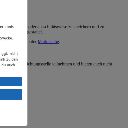
erlebnis
ellten Text ganz oder ausschnittsweise zu speichern und zu
Website nicht gestattet.
u
gzwecke.
kte finden Sie in der
Marktsuche
.
 ggf. nicht
ink zu den
erbraucherschlichtungsstelle teilnehmen und hierzu auch nicht
t du auch
uTube:
. a) DSGVO
Land mit
esteht das