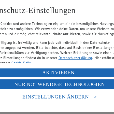
nschutz-Einstellungen
 Cookies und andere Technologien ein, um dir ein bestmögliches Nutzungs
eber gewährt Ihnen jedoch das Recht, den auf dieser Website bereitgest
icherung und Vervielfältigung von Bildmaterial oder Grafiken aus dieser 
bsite zu ermöglichen. Wir verwenden deine Daten, um unsere Website z
ieren und dir möglichst relevante Inhalte anzubieten, sowie für Marketin
Angebotsinformationen verantwortlich. Firma und Anschriften unserer Mär
lligung ist freiwillig und kann jederzeit individuell in den Datenschutz-
gen angepasst werden. Bitte beachte, dass auf Basis deiner Einstellungen
Funktionalitäten zur Verfügung stehen. Weitere Erklärungen sowie einen L
uf hin, dass wir nicht an einem Streitbeilegungsverfahren vor einer V
z-Einstellungen findest du in unserer
Datenschutzerklärung
. Hier erfährs
 unsere
Cookie-Policy
.
ung deiner personenbezogenen Daten in den USA durch Facebook und Yo
AKTIVIEREN
f „Aktivieren“ klickst, willigst du im Sinne des Art. 49 Abs. 1 Satz 1 lit
NUR NOTWENDIGE TECHNOLOGIEN
deine Daten in den USA verarbeitet werden. Der EuGH sieht die USA als 
 europäischen Standards nicht angemessenen Datenschutzniveau an. Es b
es Zugriffs durch US-amerikanische Behörden.
EINSTELLUNGEN ÄNDERN
nen zum Herausgeber der Seite findest du im
Impressum