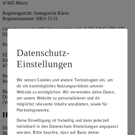
47445 Moers
Registergericht: Amtsgericht Kleve
Registernummer: HRA 5133
Umsatzsteuer-Identifikationsnummer gem. § 27a UStG: DE 335
024 695
Persönlich haftende Gesellschafterin:
Datenschutz-
EDEKA Nordwest Handelsstiftung e. K.
Edekaplatz 1
Einstellungen
47445 Moers
Registergericht: Amtsgericht Kleve
Wir setzen Cookies und andere Technologien ein, um
Registernummer: HRA 5132
dir ein bestmögliches Nutzungserlebnis unserer
Ihrerseits vertreten durch: Frank Breuer (Vorstandsvorsitzender),
Website zu ermöglichen. Wir verwenden deine Daten,
Dirk Neuhaus (Vorstandsvorsitzender), Peter Wagener
um unsere Website zu personalisieren und dir
(Vorstandsvorsitzender)
möglichst relevante Inhalte anzubieten, sowie für
Marketingzwecke.
Hinweise
Deine Einwilligung ist freiwillig und kann jederzeit
individuell in den Datenschutz-Einstellungen angepasst
Der Inhalt dieser Website ist urheberrechtlich geschützt. Der
werden. Bitte beachte, dass auf Basis deiner
Herausgeber gewährt Ihnen jedoch das Recht, den auf dieser