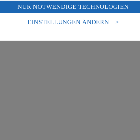
f „Aktivieren“ klickst, willigst du im Sinne des Art. 49 Abs. 1 Satz 1 lit
NUR NOTWENDIGE TECHNOLOGIEN
deine Daten in den USA verarbeitet werden. Der EuGH sieht die USA als 
 europäischen Standards nicht angemessenen Datenschutzniveau an. Es b
uf hin, dass wir nicht an einem Streitbeilegungsverfahren vor einer V
es Zugriffs durch US-amerikanische Behörden.
EINSTELLUNGEN ÄNDERN
nen zum Herausgeber der Seite findest du im
Impressum