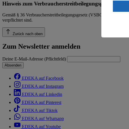
Wenn du au
Hinweis zum Verbraucherstreitbeilegungsgesetz
ein, dass 
einem nach
Gemäß § 36 Verbraucherstreitbeilegungsgesetz (VSBG) weisen wir dara
Risiko ein
verpflichtet sind.
Informatio
Zurück nach oben
Zum Newsletter anmelden
Deine E-Mail-Adresse (Pflichtfeld)
Absenden
EDEKA auf Facebook
EDEKA auf Instagram
EDEKA auf Linkedin
EDEKA auf Pinterest
EDEKA auf Tiktok
EDEKA auf Whatsapp
EDEKA auf Youtube