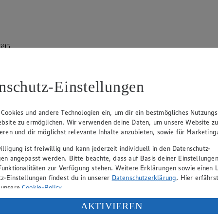
 695
nschutz-Einstellungen
 Cookies und andere Technologien ein, um dir ein bestmögliches Nutzungs
bsite zu ermöglichen. Wir verwenden deine Daten, um unsere Website z
ieren und dir möglichst relevante Inhalte anzubieten, sowie für Marketin
rk Neuhaus (Vorstandsvorsitzender), Peter Wagener (Vorstandsvorsitzend
lligung ist freiwillig und kann jederzeit individuell in den Datenschutz-
gen angepasst werden. Bitte beachte, dass auf Basis deiner Einstellungen
Funktionalitäten zur Verfügung stehen. Weitere Erklärungen sowie einen L
z-Einstellungen findest du in unserer
Datenschutzerklärung
. Hier erfährs
eber gewährt Ihnen jedoch das Recht, den auf dieser Website bereitgest
 unsere
Cookie-Policy
.
icherung und Vervielfältigung von Bildmaterial oder Grafiken aus dieser 
ung deiner personenbezogenen Daten in den USA durch Facebook und Yo
AKTIVIEREN
Angebotsinformationen verantwortlich. Firma und Anschriften unserer Mär