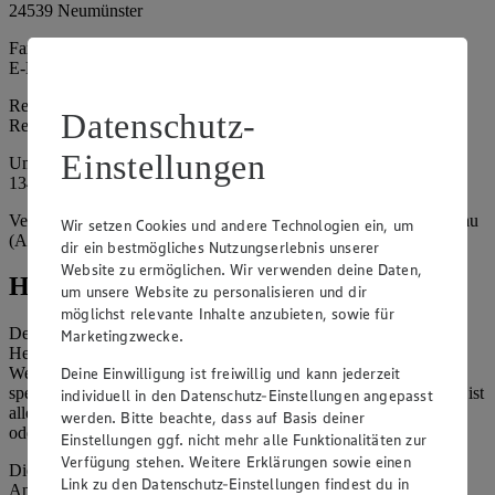
24539 Neumünster
Fax: 04321 / 985 - 227
E-Mail: info@edeka.de
Registergericht: Amtsgericht Kiel
Datenschutz-
Registernummer: HRB 785 NM
Einstellungen
Umsatzsteuer-Identifikationsnummer gem. § 27a UStG: DE
134879997
Vertretungsberechtigte: Frank Breuer (Geschäftsführer), Eric Süllau
Wir setzen Cookies und andere Technologien ein, um
(Aufsichtsratsvorsitzender)
dir ein bestmögliches Nutzungserlebnis unserer
Website zu ermöglichen. Wir verwenden deine Daten,
Hinweise
um unsere Website zu personalisieren und dir
möglichst relevante Inhalte anzubieten, sowie für
Der Inhalt dieser Website ist urheberrechtlich geschützt. Der
Marketingzwecke.
Herausgeber gewährt Ihnen jedoch das Recht, den auf dieser
Deine Einwilligung ist freiwillig und kann jederzeit
Website bereitgestellten Text ganz oder ausschnittsweise zu
speichern und zu vervielfältigen. Aus Gründen des Urheberrechts ist
individuell in den Datenschutz-Einstellungen angepasst
allerdings die Speicherung und Vervielfältigung von Bildmaterial
werden. Bitte beachte, dass auf Basis deiner
oder Grafiken aus dieser Website nicht gestattet.
Einstellungen ggf. nicht mehr alle Funktionalitäten zur
Verfügung stehen. Weitere Erklärungen sowie einen
Die verantwortliche Stelle ist nicht für die Inhalte der versendeten
Link zu den Datenschutz-Einstellungen findest du in
Angebotsinformationen verantwortlich. Firma und Anschriften