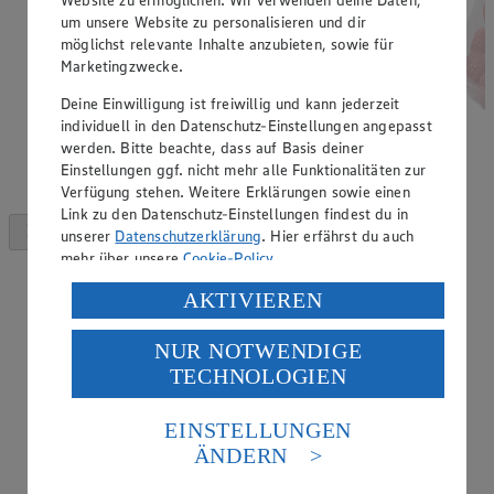
um unsere Website zu personalisieren und dir
möglichst relevante Inhalte anzubieten, sowie für
Marketingzwecke.
Deine Einwilligung ist freiwillig und kann jederzeit
individuell in den Datenschutz-Einstellungen angepasst
werden. Bitte beachte, dass auf Basis deiner
Einstellungen ggf. nicht mehr alle Funktionalitäten zur
Verfügung stehen. Weitere Erklärungen sowie einen
Link zu den Datenschutz-Einstellungen findest du in
unserer
Datenschutzerklärung
. Hier erfährst du auch
mehr über unsere
Cookie-Policy
.
Verarbeitung deiner personenbezogenen Daten in den
AKTIVIEREN
USA durch Facebook und YouTube:
NUR NOTWENDIGE
Wenn du auf „Aktivieren“ klickst, willigst du im Sinne
TECHNOLOGIEN
des Art. 49 Abs. 1 Satz 1 lit. a) DSGVO ein, dass deine
Daten in den USA verarbeitet werden. Der EuGH sieht
die USA als Land mit einem nach europäischen
EINSTELLUNGEN
Standards nicht angemessenen Datenschutzniveau an.
ÄNDERN
Es besteht das Risiko eines Zugriffs durch US-
amerikanische Behörden.