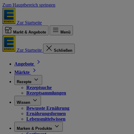
Zum Hauptbereich springen
Zur Startseite
Markt & Angebote
Menü
Zur Startseite
Schließen
Angebote
Märkte
Rezepte
Rezeptsuche
Rezeptsammlungen
Wissen
Bewusste Ernährung
Ernährungsformen
Lebensmittelwissen
Marken & Produkte