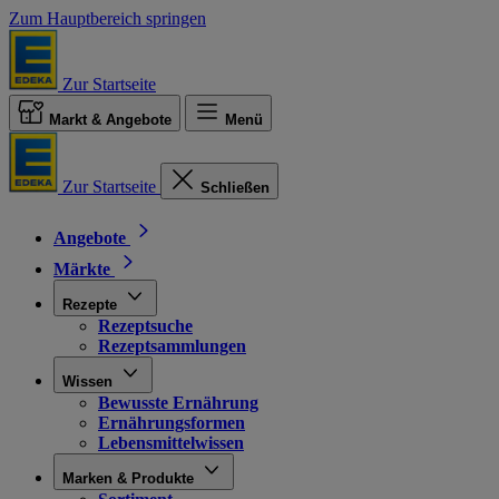
Zum Hauptbereich springen
Zur Startseite
Markt & Angebote
Menü
Zur Startseite
Schließen
Angebote
Märkte
Rezepte
Rezeptsuche
Rezeptsammlungen
Wissen
Bewusste Ernährung
Ernährungsformen
Lebensmittelwissen
Marken & Produkte