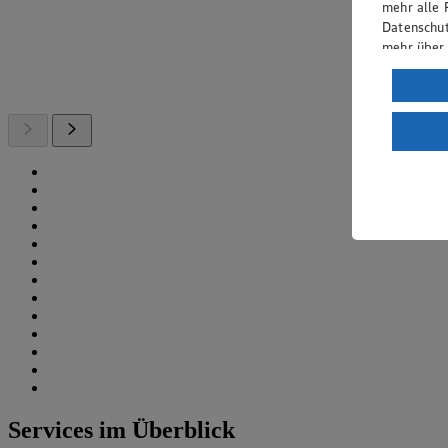
mehr alle 
Datenschut
mehr über
Verarbeit
Wenn du au
ein, dass 
einem nach
Risiko ein
Informatio
Services im Überblick