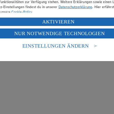
Funktionalitäten zur Verfügung stehen. Weitere Erklärungen sowie einen L
z-Einstellungen findest du in unserer
Datenschutzerklärung
. Hier erfährs
 unsere
Cookie-Policy
.
ung deiner personenbezogenen Daten in den USA durch Facebook und Yo
AKTIVIEREN
f „Aktivieren“ klickst, willigst du im Sinne des Art. 49 Abs. 1 Satz 1 lit
NUR NOTWENDIGE TECHNOLOGIEN
deine Daten in den USA verarbeitet werden. Der EuGH sieht die USA als 
 europäischen Standards nicht angemessenen Datenschutzniveau an. Es b
es Zugriffs durch US-amerikanische Behörden.
EINSTELLUNGEN ÄNDERN
nen zum Herausgeber der Seite findest du im
Impressum