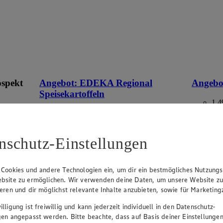
ospekt
Angebot:
EDEKA Regional
Angebo
Speisekartoffeln
1.4
Rab
eines
2.49
-17%
-47
an.
Rabattierter Preis von 2.49€ (Insgesamt
-17% Rabatt)
aus Deuts
nschutz-Einstellungen
ehen
versch. Kocheigenschaften, aus
Norddeutschland, 2 kg, (1 kg = 1,25)
 Cookies und andere Technologien ein, um dir ein bestmögliches Nutzungs
bsite zu ermöglichen. Wir verwenden deine Daten, um unsere Website z
ieren und dir möglichst relevante Inhalte anzubieten, sowie für Marketin
lligung ist freiwillig und kann jederzeit individuell in den Datenschutz-
gen angepasst werden. Bitte beachte, dass auf Basis deiner Einstellungen