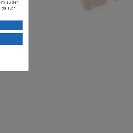
ink zu den
t du auch
uTube:
. a) DSGVO
Land mit
esteht das