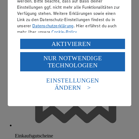
werden. Bitte beachte, dass auf Basis deiner
Einstellungen ggf. nicht mehr alle Funktionalitäten zur
Verfügung stehen. Weitere Erklärungen sowie einen
Link zu den Datenschutz-Einstellungen findest du in
unserer
Datenschutzerklärung
. Hier erfährst du auch
mehr über unsere
Cookie-Policy
.
Verarbeitung deiner personenbezogenen Daten in den
AKTIVIEREN
USA durch Facebook und YouTube:
NUR NOTWENDIGE
Wenn du auf „Aktivieren“ klickst, willigst du im Sinne
TECHNOLOGIEN
des Art. 49 Abs. 1 Satz 1 lit. a) DSGVO ein, dass deine
Daten in den USA verarbeitet werden. Der EuGH sieht
die USA als Land mit einem nach europäischen
EINSTELLUNGEN
Standards nicht angemessenen Datenschutzniveau an.
ÄNDERN
Es besteht das Risiko eines Zugriffs durch US-
amerikanische Behörden.
Informationen zum Herausgeber der Seite findest du
im
Impressum
Einkaufsgutscheine