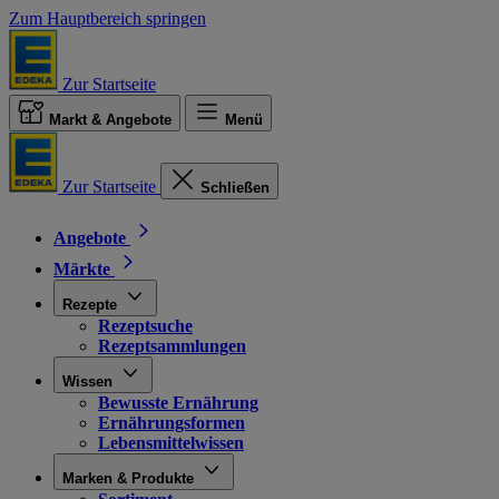
Zum Hauptbereich springen
Zur Startseite
Markt & Angebote
Menü
Zur Startseite
Schließen
Angebote
Märkte
Rezepte
Rezeptsuche
Rezeptsammlungen
Wissen
Bewusste Ernährung
Ernährungsformen
Lebensmittelwissen
Marken & Produkte