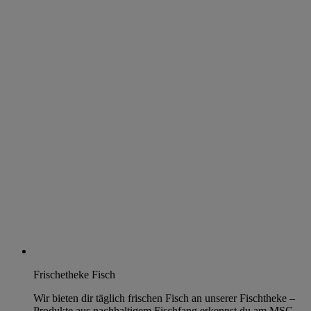
Frischetheke Fisch
Wir bieten dir täglich frischen Fisch an unserer Fischtheke –
Produkte aus nachhaltigem Fischfang erkennst du am MSC