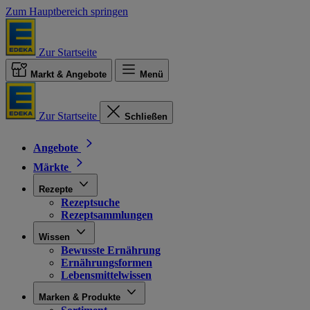
Zum Hauptbereich springen
Zur Startseite
Markt & Angebote
Menü
Zur Startseite
Schließen
Angebote
Märkte
Rezepte
Rezeptsuche
Rezeptsammlungen
Wissen
Bewusste Ernährung
Ernährungsformen
Lebensmittelwissen
Marken & Produkte