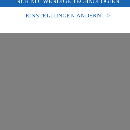
NUR NOTWENDIGE TECHNOLOGIEN
deine Daten in den USA verarbeitet werden. Der EuGH sieht die USA als 
besondere Inhalte zu den Bereichen:
 europäischen Standards nicht angemessenen Datenschutzniveau an. Es b
es Zugriffs durch US-amerikanische Behörden.
EINSTELLUNGEN ÄNDERN
nen zum Herausgeber der Seite findest du im
Impressum