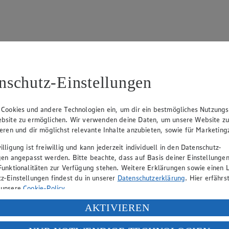
nschutz-Einstellungen
15
fter), Claus Hollinger (Vorstandsmitglied, Sprecher), Dr. Dirk Eßman
 Cookies und andere Technologien ein, um dir ein bestmögliches Nutzungs
bsite zu ermöglichen. Wir verwenden deine Daten, um unsere Website z
ieren und dir möglichst relevante Inhalte anzubieten, sowie für Marketin
eber gewährt Ihnen jedoch das Recht, den auf dieser Website bereitgest
lligung ist freiwillig und kann jederzeit individuell in den Datenschutz-
icherung und Vervielfältigung von Bildmaterial oder Grafiken aus dieser 
gen angepasst werden. Bitte beachte, dass auf Basis deiner Einstellungen
Funktionalitäten zur Verfügung stehen. Weitere Erklärungen sowie einen L
Angebotsinformationen verantwortlich. Firma und Anschriften unserer Mär
z-Einstellungen findest du in unserer
Datenschutzerklärung
. Hier erfährs
 unsere
Cookie-Policy
.
ung deiner personenbezogenen Daten in den USA durch Facebook und Yo
AKTIVIEREN
uf hin, dass wir nicht an einem Streitbeilegungsverfahren vor einer V
f „Aktivieren“ klickst, willigst du im Sinne des Art. 49 Abs. 1 Satz 1 lit