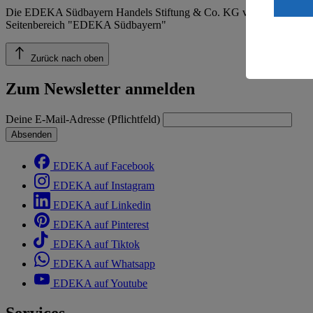
ein, dass 
Die EDEKA Südbayern Handels Stiftung & Co. KG veröffentlicht ins
einem nach
Seitenbereich "EDEKA Südbayern"
Risiko ein
Informatio
Zurück nach oben
Zum Newsletter anmelden
Deine E-Mail-Adresse (Pflichtfeld)
Absenden
EDEKA auf Facebook
EDEKA auf Instagram
EDEKA auf Linkedin
EDEKA auf Pinterest
EDEKA auf Tiktok
EDEKA auf Whatsapp
EDEKA auf Youtube
Services