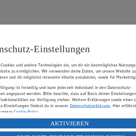
nschutz-Einstellungen
15
fter), Claus Hollinger (Vorstandsmitglied, Sprecher), Dr. Dirk Eßman
 Cookies und andere Technologien ein, um dir ein bestmögliches Nutzungs
bsite zu ermöglichen. Wir verwenden deine Daten, um unsere Website z
ieren und dir möglichst relevante Inhalte anzubieten, sowie für Marketin
eber gewährt Ihnen jedoch das Recht, den auf dieser Website bereitgest
lligung ist freiwillig und kann jederzeit individuell in den Datenschutz-
icherung und Vervielfältigung von Bildmaterial oder Grafiken aus dieser 
gen angepasst werden. Bitte beachte, dass auf Basis deiner Einstellungen
Funktionalitäten zur Verfügung stehen. Weitere Erklärungen sowie einen L
Angebotsinformationen verantwortlich. Firma und Anschriften unserer Mär
z-Einstellungen findest du in unserer
Datenschutzerklärung
. Hier erfährs
 unsere
Cookie-Policy
.
ung deiner personenbezogenen Daten in den USA durch Facebook und Yo
AKTIVIEREN
uf hin, dass wir nicht an einem Streitbeilegungsverfahren vor einer V
f „Aktivieren“ klickst, willigst du im Sinne des Art. 49 Abs. 1 Satz 1 lit