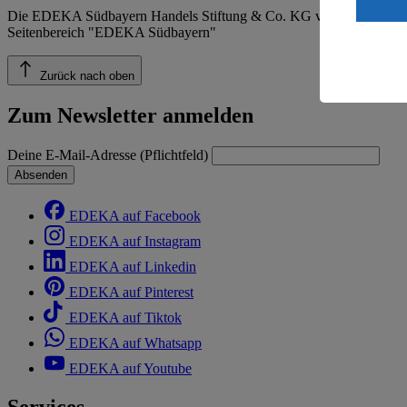
ein, dass 
Die EDEKA Südbayern Handels Stiftung & Co. KG veröffentlicht ins
einem nach
Seitenbereich "EDEKA Südbayern"
Risiko ein
Informatio
Zurück nach oben
Zum Newsletter anmelden
Deine E-Mail-Adresse (Pflichtfeld)
Absenden
EDEKA auf Facebook
EDEKA auf Instagram
EDEKA auf Linkedin
EDEKA auf Pinterest
EDEKA auf Tiktok
EDEKA auf Whatsapp
EDEKA auf Youtube
Services