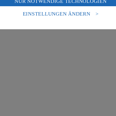
NUR NOTWENDIGE TECHNOLOGIEN
deine Daten in den USA verarbeitet werden. Der EuGH sieht die USA als 
besondere Inhalte zu den Bereichen:
 europäischen Standards nicht angemessenen Datenschutzniveau an. Es b
es Zugriffs durch US-amerikanische Behörden.
EINSTELLUNGEN ÄNDERN
nen zum Herausgeber der Seite findest du im
Impressum